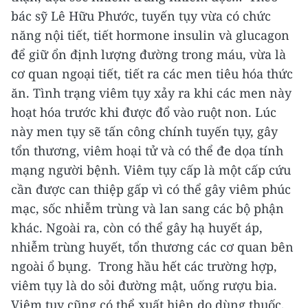
bác sỹ Lê Hữu Phước, tuyến tụy vừa có chức
năng nội tiết, tiết hormone insulin và glucagon
để giữ ổn định lượng đường trong máu, vừa là
cơ quan ngoại tiết, tiết ra các men tiêu hóa thức
ăn.
Tình trạng viêm tụy xảy ra khi các men này
hoạt hóa trước khi được đổ vào ruột non. Lúc
này men tụy sẽ tấn công chính tuyến tụy, gây
tổn thương, viêm hoại tử và có thể đe dọa tính
mạng người bệnh.
Viêm tụy cấp là một cấp cứu
cần được can thiệp gấp vì có thể gây viêm phúc
mạc, sốc nhiễm trùng và lan sang các bộ phận
khác. Ngoài ra, còn có thể gây hạ huyết áp,
nhiễm trùng huyết, tổn thương các cơ quan bên
ngoài ổ bụng.
Trong hầu hết các trường hợp,
viêm tụy là do sỏi đường mật, uống rượu bia.
Viêm tụy cũng có thể xuất hiện do dùng thuốc,