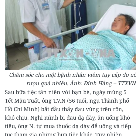
Chăm sóc cho một bệnh nhân viêm tụy cấp do uố
rượu quá nhiều. Ảnh: Đinh Hằng – TTXVN
Sau bữa tiệc tân niên với bạn bè, ngày mùng 5
Tết Mậu Tuất, ông T.V.N (56 tuổi, ngụ Thành phố
Hồ Chí Minh) bắt đầu thấy đau vùng trên rốn,
khó chịu.
Nghĩ mình bị đau dạ dày, ăn uống khó
tiêu, ông N. tự mua thuốc dạ dày để uống và tiếp
tục tham gia những bữa tiệc khác. Tuy nhiên