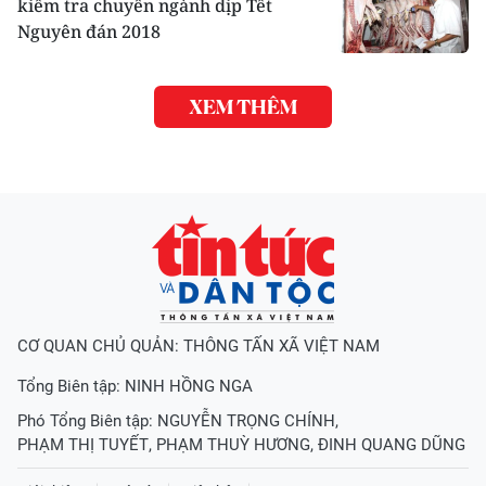
kiểm tra chuyên ngành dịp Tết
Nguyên đán 2018
XEM THÊM
CƠ QUAN CHỦ QUẢN: THÔNG TẤN XÃ VIỆT NAM
Tổng Biên tập:
NINH HỒNG NGA
Phó Tổng Biên tập:
NGUYỄN TRỌNG CHÍNH
,
PHẠM THỊ TUYẾT
,
PHẠM THUỲ HƯƠNG
,
ĐINH QUANG DŨNG