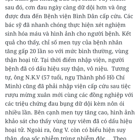
sau đó, cơn đau ngày càng dữ dội hơn và ông
được đưa đến Bệnh viện Bình Dân cấp cứu.
Các
bác sỹ đã nhanh chóng thực hiện xét nghiệm
sinh hóa máu và hình ảnh cho người bệnh. Kết
quả cho thấy, chỉ số men tụy của bệnh nhân
tăng gấp 20 lần so với mức bình thường, vùng
thận hoại tử. Tại thời điểm nhập viện, người
bệnh đã có dấu hiệu suy thận, vô niệu.
Tương
tự, ông N.K.V (57 tuổi, ngụ Thành phố Hồ Chí
Minh) cũng đã phải nhập viện cấp cứu sau tiệc
rượu mừng xuân mới cùng các đồng nghiệp với
các triệu chứng đau bụng dữ dội kèm nôn ói
nhiều lần.
Bên cạnh men tụy tăng cao, hình ảnh
khảo sát cho thấy vùng tụy viêm đã có dấu hiệu
hoại tử. Ngoài ra, ông V. còn có biểu hiện suy
thận, dọa sốc nhiễm trùng nhiễm độc…
Theo