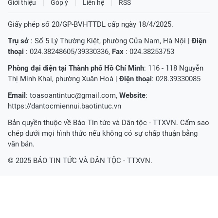
Giới thiệu
Góp ý
Liên hệ
RSS
Giấy phép số 20/GP-BVHTTDL cấp ngày 18/4/2025.
Trụ sở
: Số 5 Lý Thường Kiệt, phường Cửa Nam, Hà Nội |
Điện
thoại
: 024.38248605/39330336,
Fax
: 024.38253753
Phòng đại diện tại Thành phố Hồ Chí Minh
: 116 - 118 Nguyễn
Thị Minh Khai, phường Xuân Hoà |
Điện thoại
: 028.39330085
Email
:
toasoantintuc@gmail.com
,
Website
:
https://dantocmiennui.baotintuc.vn
Bản quyền thuộc về Báo Tin tức và Dân tộc - TTXVN. Cấm sao
chép dưới mọi hình thức nếu không có sự chấp thuận bằng
văn bản.
© 2025 BÁO TIN TỨC VÀ DÂN TỘC - TTXVN.