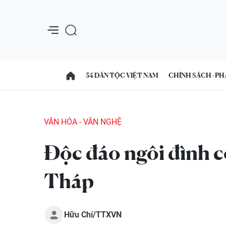
54 DÂN TỘC VIỆT NAM
CHÍNH SÁCH - PH
VĂN HÓA - VĂN NGHỆ
Độc đáo ngôi đình 
Tháp
Hữu Chí/TTXVN