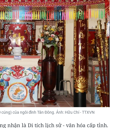
hờ cúng) của ngôi đình Tân Đông. Ảnh: Hữu Chí - TTXVN
 nhận là Di tích lịch sử - văn hóa cấp tỉnh.