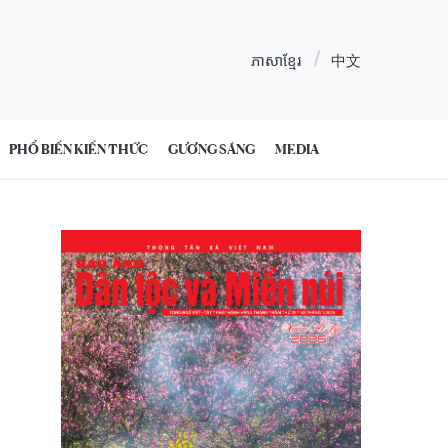
ភាសាខ្មែរ
中文
PHỔ BIẾN KIẾN THỨC
GƯƠNG SÁNG
MEDIA
8