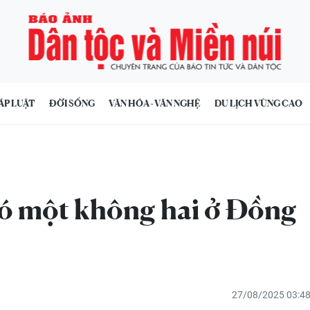
ÁP LUẬT
ĐỜI SỐNG
VĂN HÓA - VĂN NGHỆ
DU LỊCH VÙNG CAO
có một không hai ở Đồng
27/08/2025 03:4