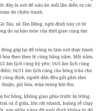
ớc đây là nơi để nấu ăn mỗi lần diễn ra các
toàn do chiến tranh.
ò Táo, xã Tân Đông, ngôi đình này có từ
ọng do sự bào mòn của thời gian cùng tàn
đóng góp lại để trùng tu làm nơi thực hành
ó hòa theo theo lệ cúng hằng năm. Mỗi năm,
/2 âm lịch cúng kỳ yên; 16/5 âm lịch cúng
 điền; 16/11 âm lịch cúng cầu bông (cầu cho
 lệ cúng đình, người dân đều gửi gắm tâm
 thuận, gió hòa, mùa màng bội thu.
ị hư hỏng, không gian phía trước bị trống.
trái và ở giữa, lớn rất nhanh, buông rễ chạy
ột, góp phần nâng đỡ ngôi đình không bị đổ