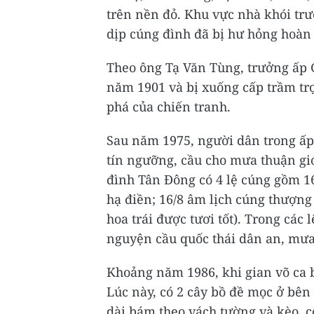
trên nền đỏ. Khu vực nhà khói trư
dịp cúng đình đã bị hư hỏng hoàn 
Theo ông Tạ Văn Tùng, trưởng ấp G
năm 1901 và bị xuống cấp trầm tr
phá của chiến tranh.
Sau năm 1975, người dân trong ấp 
tín ngưỡng, cầu cho mưa thuận gi
đình Tân Đông có 4 lệ cúng gồm 16
hạ điền; 16/8 âm lịch cúng thượng
hoa trái được tươi tốt). Trong các
nguyện cầu quốc thái dân an, mưa
Khoảng năm 1986, khi gian võ ca b
Lúc này, có 2 cây bồ đề mọc ở bên 
dài bám theo vách tường và kèo, c