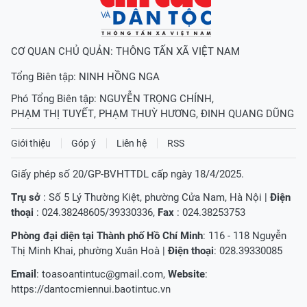
CƠ QUAN CHỦ QUẢN: THÔNG TẤN XÃ VIỆT NAM
Tổng Biên tập:
NINH HỒNG NGA
Phó Tổng Biên tập:
NGUYỄN TRỌNG CHÍNH
,
PHẠM THỊ TUYẾT
,
PHẠM THUỲ HƯƠNG
,
ĐINH QUANG DŨNG
Giới thiệu
Góp ý
Liên hệ
RSS
Giấy phép số 20/GP-BVHTTDL cấp ngày 18/4/2025.
Trụ sở
: Số 5 Lý Thường Kiệt, phường Cửa Nam, Hà Nội |
Điện
thoại
: 024.38248605/39330336,
Fax
: 024.38253753
Phòng đại diện tại Thành phố Hồ Chí Minh
: 116 - 118 Nguyễn
Thị Minh Khai, phường Xuân Hoà |
Điện thoại
: 028.39330085
Email
:
toasoantintuc@gmail.com
,
Website
:
https://dantocmiennui.baotintuc.vn