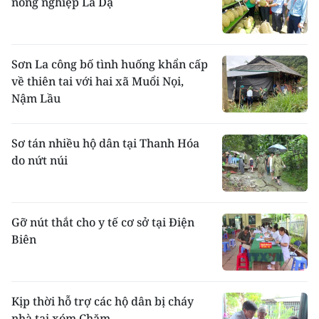
nông nghiệp La Dạ
Sơn La công bố tình huống khẩn cấp
về thiên tai với hai xã Muổi Nọi,
Nậm Lầu
Sơ tán nhiều hộ dân tại Thanh Hóa
do nứt núi
Gỡ nút thắt cho y tế cơ sở tại Điện
Biên
Kịp thời hỗ trợ các hộ dân bị cháy
nhà tại xóm Chăm