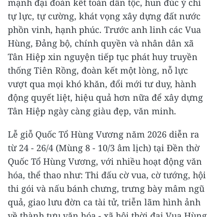
mạnh đại đoàn kết toàn dân tộc, hun đúc ý chí
tự lực, tự cường, khát vọng xây dựng đất nước
phồn vinh, hạnh phúc. Trước anh linh các Vua
Hùng, Đảng bộ, chính quyền và nhân dân xã
Tân Hiệp xin nguyện tiếp tục phát huy truyền
thống Tiên Rồng, đoàn kết một lòng, nỗ lực
vượt qua mọi khó khăn, đổi mới tư duy, hành
động quyết liệt, hiệu quả hơn nữa để xây dựng
Tân Hiệp ngày càng giàu đẹp, văn minh.
Lễ giỗ Quốc Tổ Hùng Vương năm 2026 diễn ra
từ 24 - 26/4 (Mùng 8 - 10/3 âm lịch) tại Đền thờ
Quốc Tổ Hùng Vương, với nhiều hoạt động văn
hóa, thể thao như: Thi đấu cờ vua, cờ tướng, hội
thi gói và nấu bánh chưng, trưng bày mâm ngũ
quả, giao lưu đờn ca tài tử, triễn lãm hình ảnh
về thành tựu văn hóa - xã hội thời đại Vua Hùng