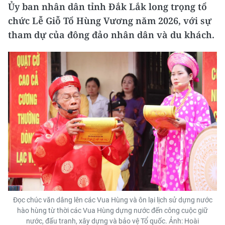
Ủy ban nhân dân tỉnh Đắk Lắk long trọng tổ
chức Lễ Giỗ Tổ Hùng Vương năm 2026, với sự
tham dự của đông đảo nhân dân và du khách.
Đọc chúc văn dâng lên các Vua Hùng và ôn lại lịch sử dựng nước
hào hùng từ thời các Vua Hùng dựng nước đến công cuộc giữ
nước, đấu tranh, xây dựng và bảo vệ Tổ quốc. Ảnh: Hoài