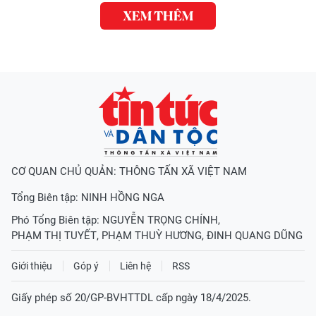
XEM THÊM
CƠ QUAN CHỦ QUẢN: THÔNG TẤN XÃ VIỆT NAM
Tổng Biên tập:
NINH HỒNG NGA
Phó Tổng Biên tập:
NGUYỄN TRỌNG CHÍNH
,
PHẠM THỊ TUYẾT
,
PHẠM THUỲ HƯƠNG
,
ĐINH QUANG DŨNG
Giới thiệu
Góp ý
Liên hệ
RSS
Giấy phép số 20/GP-BVHTTDL cấp ngày 18/4/2025.