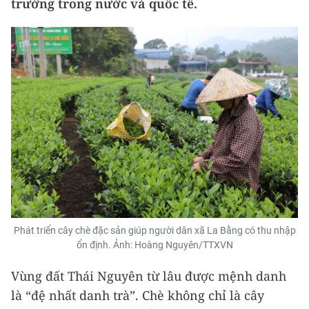
trường trong nước và quốc tế.
Phát triển cây chè đặc sản giúp người dân xã La Bằng có thu nhập
ổn định. Ảnh: Hoàng Nguyên/TTXVN
Vùng đất Thái Nguyên từ lâu được mệnh danh
là “đệ nhất danh trà”. Chè không chỉ là cây