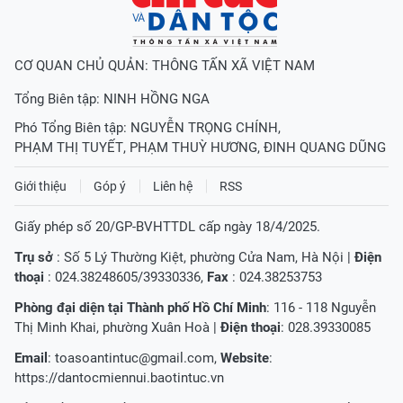
CƠ QUAN CHỦ QUẢN: THÔNG TẤN XÃ VIỆT NAM
Tổng Biên tập:
NINH HỒNG NGA
Phó Tổng Biên tập:
NGUYỄN TRỌNG CHÍNH
,
PHẠM THỊ TUYẾT
,
PHẠM THUỲ HƯƠNG
,
ĐINH QUANG DŨNG
Giới thiệu
Góp ý
Liên hệ
RSS
Giấy phép số 20/GP-BVHTTDL cấp ngày 18/4/2025.
Trụ sở
: Số 5 Lý Thường Kiệt, phường Cửa Nam, Hà Nội |
Điện
thoại
: 024.38248605/39330336,
Fax
: 024.38253753
Phòng đại diện tại Thành phố Hồ Chí Minh
: 116 - 118 Nguyễn
Thị Minh Khai, phường Xuân Hoà |
Điện thoại
: 028.39330085
Email
:
toasoantintuc@gmail.com
,
Website
:
https://dantocmiennui.baotintuc.vn