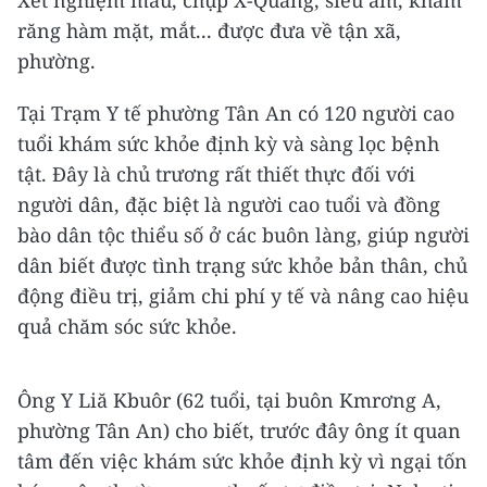
Xét nghiệm máu, chụp X-Quang, siêu âm, khám
răng hàm mặt, mắt... được đưa về tận xã,
phường.
Tại Trạm Y tế phường Tân An có 120 người cao
tuổi khám sức khỏe định kỳ và sàng lọc bệnh
tật. Đây là chủ trương rất thiết thực đối với
người dân, đặc biệt là người cao tuổi và đồng
bào dân tộc thiểu số ở các buôn làng, giúp người
dân biết được tình trạng sức khỏe bản thân, chủ
động điều trị, giảm chi phí y tế và nâng cao hiệu
quả chăm sóc sức khỏe.
Ông Y Liă Kbuôr (62 tuổi, tại buôn Kmrơng A,
phường Tân An) cho biết, trước đây ông ít quan
tâm đến việc khám sức khỏe định kỳ vì ngại tốn