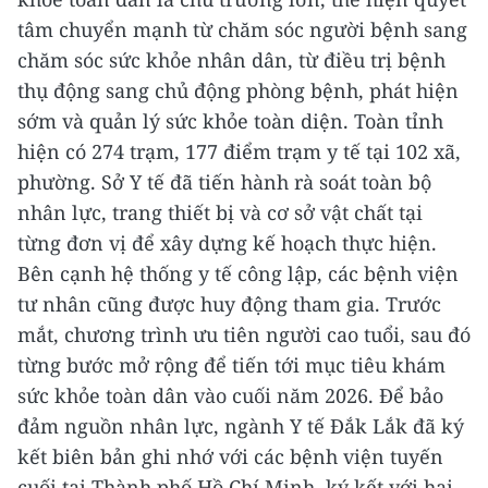
tâm chuyển mạnh từ chăm sóc người bệnh sang
chăm sóc sức khỏe nhân dân, từ điều trị bệnh
thụ động sang chủ động phòng bệnh, phát hiện
sớm và quản lý sức khỏe toàn diện. Toàn tỉnh
hiện có 274 trạm, 177 điểm trạm y tế tại 102 xã,
phường. Sở Y tế đã tiến hành rà soát toàn bộ
nhân lực, trang thiết bị và cơ sở vật chất tại
từng đơn vị để xây dựng kế hoạch thực hiện.
Bên cạnh hệ thống y tế công lập, các bệnh viện
tư nhân cũng được huy động tham gia. Trước
mắt, chương trình ưu tiên người cao tuổi, sau đó
từng bước mở rộng để tiến tới mục tiêu khám
sức khỏe toàn dân vào cuối năm 2026. Để bảo
đảm nguồn nhân lực, ngành Y tế Đắk Lắk đã ký
kết biên bản ghi nhớ với các bệnh viện tuyến
cuối tại Thành phố Hồ Chí Minh, ký kết với hai