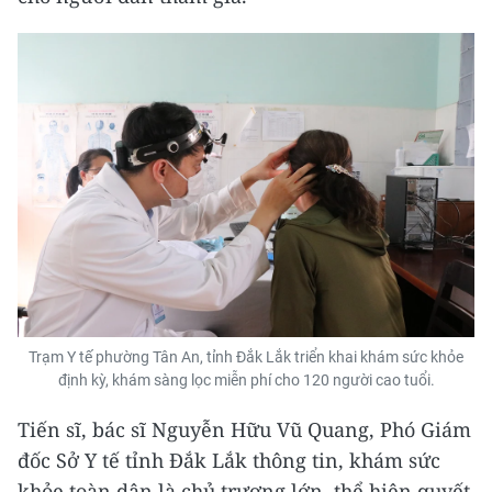
Trạm Y tế phường Tân An, tỉnh Đắk Lắk triển khai khám sức khỏe
định kỳ, khám sàng lọc miễn phí cho 120 người cao tuổi.
Tiến sĩ, bác sĩ Nguyễn Hữu Vũ Quang, Phó Giám
đốc Sở Y tế tỉnh Đắk Lắk thông tin, khám sức
khỏe toàn dân là chủ trương lớn, thể hiện quyết