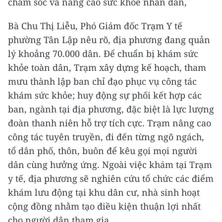
chăm sóc và nâng cao sức khỏe nhân dân,
Bà Chu Thị Liễu, Phó Giám đốc Trạm Y tế
phường Tân Lập nêu rõ, địa phương đang quản
lý khoảng 70.000 dân. Để chuẩn bị khám sức
khỏe toàn dân, Trạm xây dựng kế hoạch, tham
mưu thành lập ban chỉ đạo phục vụ công tác
khám sức khỏe; huy động sự phối kết hợp các
ban, ngành tại địa phương, đặc biệt là lực lượng
đoàn thanh niên hỗ trợ tích cực. Trạm nâng cao
công tác tuyên truyền, đi đến từng ngõ ngách,
tổ dân phố, thôn, buôn để kêu gọi mọi người
dân cùng hưởng ứng. Ngoài việc khám tại Trạm
y tế, địa phương sẽ nghiên cứu tổ chức các điểm
khám lưu động tại khu dân cư, nhà sinh hoạt
cộng đồng nhằm tạo điều kiện thuận lợi nhất
cho người dân tham gia.