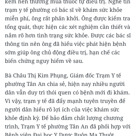
kém nên thường mua thuốc tự điều trị. Nghe tin
trạm y tế phường có bác sĩ về khám sức khỏe
miễn phí, ông rất phấn khởi. Ông được kiểm tra
tổng quát, thực hiện các xét nghiệm cần thiết và
nắm rõ hơn tình trạng sức khỏe. Được các bác sĩ
thông tin nên ông đã hiểu việc phát hiện bệnh
sớm giúp ông chủ động điều trị, hạn chế các
biến chứng nguy hiểm về sau.
Bà Châu Thị Kim Phụng, Giám đốc Trạm Y tế
phường Tân An chia sẻ, hiện nay nhiều người
dân vẫn duy trì thói quen có bệnh mới đi khám.
Vì vậy, trạm y tế đã đẩy mạnh tuyên truyền để
người dân hiểu rõ lợi ích của việc khám sức
khỏe định kỳ. Để bảo đảm chất lượng chương
trình, Trạm Y tế phường Tân An đã phối hợp với
Bệnh viện Đại học Y Dược Buôn Ma Thuột