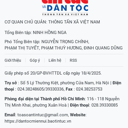
CƠ QUAN CHỦ QUẢN: THÔNG TẤN XÃ VIỆT NAM
Tổng Biên tập:
NINH HỒNG NGA
Phó Tổng Biên tập:
NGUYỄN TRỌNG CHÍNH
,
PHẠM THỊ TUYẾT
,
PHẠM THUỲ HƯƠNG
,
ĐINH QUANG DŨNG
Giới thiệu
Góp ý
Liên hệ
RSS
Giấy phép số 20/GP-BVHTTDL cấp ngày 18/4/2025.
Trụ sở
: Số 5 Lý Thường Kiệt, phường Cửa Nam, Hà Nội |
Điện
thoại
: 024.38248605/39330336,
Fax
: 024.38253753
Phòng đại diện tại Thành phố Hồ Chí Minh
: 116 - 118 Nguyễn
Thị Minh Khai, phường Xuân Hoà |
Điện thoại
: 028.39330085
Email
:
toasoantintuc@gmail.com
,
Website
:
https://dantocmiennui.baotintuc.vn