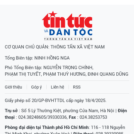
CƠ QUAN CHỦ QUẢN: THÔNG TẤN XÃ VIỆT NAM
Tổng Biên tập:
NINH HỒNG NGA
Phó Tổng Biên tập:
NGUYỄN TRỌNG CHÍNH
,
PHẠM THỊ TUYẾT
,
PHẠM THUỲ HƯƠNG
,
ĐINH QUANG DŨNG
Giới thiệu
Góp ý
Liên hệ
RSS
Giấy phép số 20/GP-BVHTTDL cấp ngày 18/4/2025.
Trụ sở
: Số 5 Lý Thường Kiệt, phường Cửa Nam, Hà Nội |
Điện
thoại
: 024.38248605/39330336,
Fax
: 024.38253753
Phòng đại diện tại Thành phố Hồ Chí Minh
: 116 - 118 Nguyễn