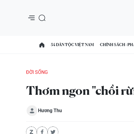
54 DÂN TỘC VIỆT NAM
CHÍNH SÁCH - PH
ĐỜI SỐNG
Thơm ngon "chồi rừ
Hương Thu