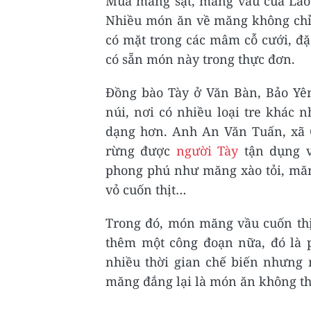
Mùa măng sặt, măng vầu của Lào 
Nhiều món ăn về măng không chỉ
có mặt trong các mâm cỗ cưới, đặ
có sẵn món này trong thực đơn.
Đồng bào Tày ở Văn Bàn, Bảo Yên
núi, nơi có nhiều loại tre khác
dạng hơn. Anh An Văn Tuấn, xã 
rừng được
người Tày
tận dụng v
phong phú như măng xào tỏi, mă
vỏ cuốn thịt…
Trong đó, món măng vầu cuốn thịt
thêm một công đoạn nữa, đó là 
nhiều thời gian chế biến nhưng 
măng đắng lại là món ăn không th