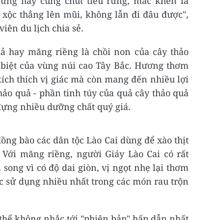
ng hay cùng chút tiêu rừng, mắc khén là
 xộc thẳng lên mũi, không lẫn đi đâu được",
ên du lịch chia sẻ.
 hay măng riềng là chồi non của cây thảo
c biệt của vùng núi cao Tây Bắc. Hương thơm
ích thích vị giác mà còn mang đến nhiều lợi
hảo quả - phần tinh túy của quả cây thảo quả
ựng nhiều dưỡng chất quý giá.
ng bào các dân tộc Lào Cai dùng để xào thịt
. Với măng riềng, người Giáy Lào Cai có rất
song vì có độ dai giòn, vị ngọt nhẹ lại thơm
 sử dụng nhiều nhất trong các món rau trộn
thể không nhắc tới "phiên bản" hấp dẫn nhất