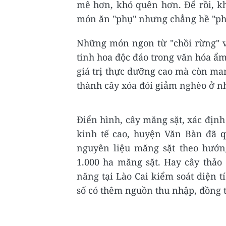
mê hơn, khó quên hơn. Để rồi, k
món ăn "phụ" nhưng chẳng hề "phụ
Những món ngon từ "chồi rừng" v
tinh hoa độc đáo trong văn hóa ẩm
giá trị thực dưỡng cao mà còn man
thành cây xóa đói giảm nghèo ở n
Điển hình, cây măng sặt, xác định
kinh tế cao, huyện Văn Bàn đã q
nguyên liệu măng sặt theo hướn
1.000 ha măng sặt. Hay cây thả
năng tại Lào Cai kiểm soát diện t
số có thêm nguồn thu nhập, đồng 