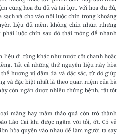
m cùng hoa đu đủ và tai lợn. Với hoa đu đủ,
 sạch và cho vào nồi luộc chín trong khoảng
guyên liệu đủ mềm không chín nhũn nhưng
g phải luộc chín sau đó thái mỏng để nhanh
n liệu đi cùng khác như nước cốt chanh hoặc
riềng. Tất cả những thứ nguyên liệu này hòa
thể hương vị đậm đà và đặc sắc, từ đó giúp
g và đặc biệt nhất là theo quan niệm của bà
này còn ngăn được nhiều chứng bệnh, rất tốt
 loại măng hay mầm thảo quả còn trở thành
o Lào Cai khi được ngâm với tỏi, ớt. Có vẻ
 giòn hòa quyện vào nhau để làm người ta say