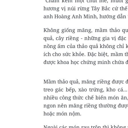
"Chấm kèm một chút mẻ, muối gừ
hương vị núi rừng Tây Bắc cứ thế
anh Hoàng Anh Minh, hướng dẫn vi
Không giống măng, mầm thảo quả
quả, cây riềng - những gia vị đặ
nồng ấm của thảo quả không chỉ k
ích cho sức khỏe. Đặc biệt, mầm t
được khoa học chứng minh chứa đ
Mầm thảo quả, măng riềng được đồ
treo gác bếp, xào trứng, kho cá..
nhiều công thức chế biến món ăn, 
ngon nên măng riềng thường được
hoặc món nộm.
Ngoài các món rau trộn thì không 