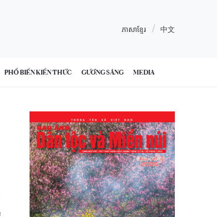
ភាសាខ្មែរ
中文
PHỔ BIẾN KIẾN THỨC
GƯƠNG SÁNG
MEDIA
0