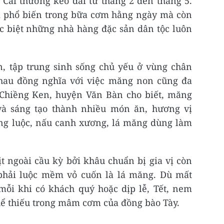
Cai thường kéo dài từ tháng 2 đến tháng 5.
 phổ biến trong bữa cơm hằng ngày mà còn
c biệt những nhà hàng đặc sản dân tộc luôn
, tập trung sinh sống chủ yếu ở vùng chân
 nhau đồng nghĩa với việc măng non cũng đa
Chiềng Ken, huyện Văn Bàn cho biết, măng
à sáng tạo thành nhiều món ăn, hương vị
ng luộc, nấu canh xương, lá măng dùng làm
 ngoài cầu kỳ bởi khâu chuẩn bị gia vị còn
phải luộc mềm vỏ cuốn là lá măng. Dù mất
mỗi khi có khách quý hoặc dịp lễ, Tết, nem
ể thiếu trong mâm cơm của đồng bào Tày.