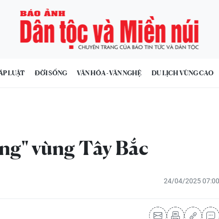
ÁP LUẬT
ĐỜI SỐNG
VĂN HÓA - VĂN NGHỆ
DU LỊCH VÙNG CAO
ng" vùng Tây Bắc
24/04/2025 07:0