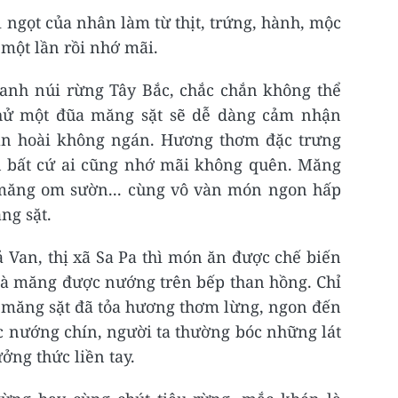
i ngọt của nhân làm từ thịt, trứng, hành, mộc
một lần rồi nhớ mãi.
nh núi rừng Tây Bắc, chắc chắn không thể
hử một đũa măng sặt sẽ dễ dàng cảm nhận
 ăn hoài không ngán. Hương thơm đặc trưng
ến bất cứ ai cũng nhớ mãi không quên. Măng
măng om sườn... cùng vô vàn món ngon hấp
ng sặt.
 Van, thị xã Sa Pa thì món ăn được chế biến
 là măng được nướng trên bếp than hồng. Chỉ
à măng sặt đã tỏa hương thơm lừng, ngon đến
 nướng chín, người ta thường bóc những lát
ng thức liền tay.