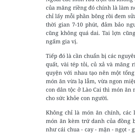
của măng riềng đó chính là làm nộ
chỉ lấy mỗi phần bông rồi đem sửa
thời gian 7-10 phút, đảm bảo n
cũng không quá dai. Tai lợn cũn
ngấm gia vị.
Tiếp đó là cần chuẩn bị các nguyê
quất, vài tép tỏi, củ xả và măng 
quyện với nhau tạo nên một tổng 
món ăn vừa lạ lẫm, vừa ngon miện
con dân tộc ở Lào Cai thì món ăn 
cho sức khỏe con người.
Không chỉ là món ăn chính, các
món ăn kèm trứ danh của đồng bà
như cái chua - cay - mặn - ngọt -