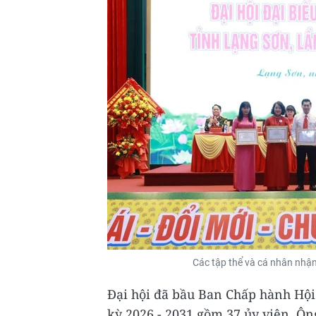
Các tập thể và cá nhân nhận
Đại hội đã bầu Ban Chấp hành Hội
kỳ 2026 - 2031 gồm 37 ủy viên. Ô