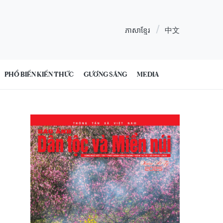
ភាសាខ្មែរ
中文
PHỔ BIẾN KIẾN THỨC
GƯƠNG SÁNG
MEDIA