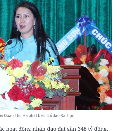
n Đoàn Thu Hà phát biểu chỉ đạo Đại hội.
các hoạt động nhân đạo đạt gần 348 tỷ đồng,