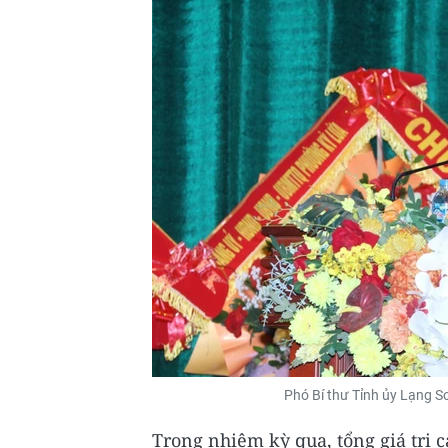
Phó Bí thư Tỉnh ủy Lạng Sơ
Trong nhiệm kỳ qua, tổng giá trị 