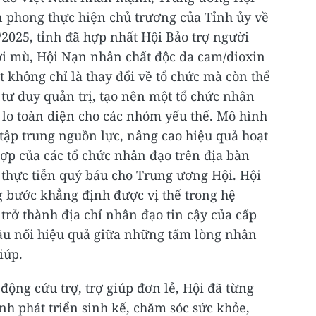
n phong thực hiện chủ trương của Tỉnh ủy về
/2025, tỉnh đã hợp nhất Hội Bảo trợ người
ời mù, Hội Nạn nhân chất độc da cam/dioxin
 không chỉ là thay đổi về tổ chức mà còn thể
ư duy quản trị, tạo nên một tổ chức nhân
 lo toàn diện cho các nhóm yếu thế. Mô hình
tập trung nguồn lực, nâng cao hiệu quả hoạt
ợp của các tổ chức nhân đạo trên địa bàn
 thực tiễn quý báu cho Trung ương Hội. Hội
g bước khẳng định được vị thế trong hệ
; trở thành địa chỉ nhân đạo tin cậy của cấp
cầu nối hiệu quả giữa những tấm lòng nhân
iúp.
động cứu trợ, trợ giúp đơn lẻ, Hội đã từng
h phát triển sinh kế, chăm sóc sức khỏe,