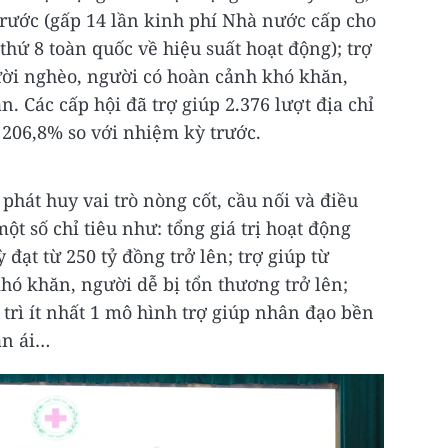
trước (gấp 14 lần kinh phí Nhà nước cấp cho
thứ 8 toàn quốc về hiệu suất hoạt động); trợ
ười nghèo, người có hoàn cảnh khó khăn,
n. Các cấp hội đã trợ giúp 2.376 lượt địa chỉ
 206,8% so với nhiệm kỳ trước.
 phát huy vai trò nòng cốt, cầu nối và điều
ột số chỉ tiêu như: tổng giá trị hoạt động
đạt từ 250 tỷ đồng trở lên; trợ giúp từ
hó khăn, người dễ bị tổn thương trở lên;
rì ít nhất 1 mô hình trợ giúp nhân đạo bền
ân ái…