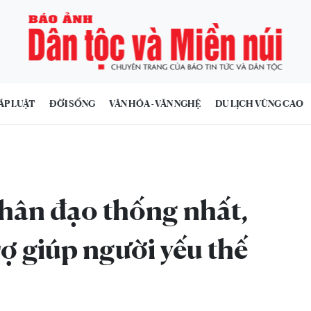
ÁP LUẬT
ĐỜI SỐNG
VĂN HÓA - VĂN NGHỆ
DU LỊCH VÙNG CAO
hân đạo thống nhất,
ợ giúp người yếu thế