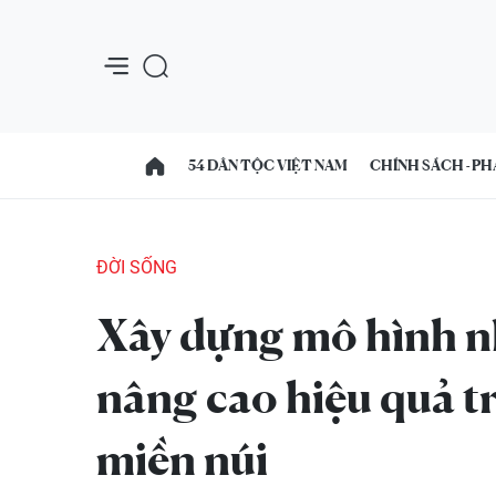
54 DÂN TỘC VIỆT NAM
CHÍNH SÁCH - PH
ĐỜI SỐNG
Xây dựng mô hình n
nâng cao hiệu quả tr
miền núi