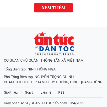
XEM THÊM
CƠ QUAN CHỦ QUẢN: THÔNG TẤN XÃ VIỆT NAM
Tổng Biên tập:
NINH HỒNG NGA
Phó Tổng Biên tập:
NGUYỄN TRỌNG CHÍNH
,
PHẠM THỊ TUYẾT
,
PHẠM THUỲ HƯƠNG
,
ĐINH QUANG DŨNG
Giới thiệu
Góp ý
Liên hệ
RSS
Giấy phép số 20/GP-BVHTTDL cấp ngày 18/4/2025.