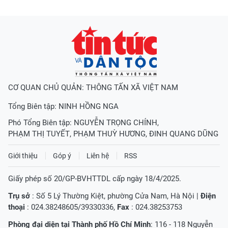
CƠ QUAN CHỦ QUẢN: THÔNG TẤN XÃ VIỆT NAM
Tổng Biên tập:
NINH HỒNG NGA
Phó Tổng Biên tập:
NGUYỄN TRỌNG CHÍNH
,
PHẠM THỊ TUYẾT
,
PHẠM THUỲ HƯƠNG
,
ĐINH QUANG DŨNG
Giới thiệu
Góp ý
Liên hệ
RSS
Giấy phép số 20/GP-BVHTTDL cấp ngày 18/4/2025.
Trụ sở
: Số 5 Lý Thường Kiệt, phường Cửa Nam, Hà Nội |
Điện
thoại
: 024.38248605/39330336,
Fax
: 024.38253753
Phòng đại diện tại Thành phố Hồ Chí Minh
: 116 - 118 Nguyễn