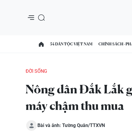
54 DÂN TỘC VIỆT NAM
CHÍNH SÁCH - PH
ĐỜI SỐNG
Nông dân Đắk Lắk gặ
máy chậm thu mua
Bài và ảnh: Tường Quân/TTXVN