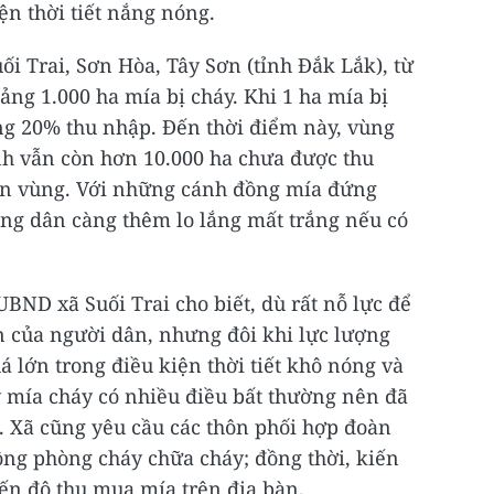
ện thời tiết nắng nóng.
ối Trai, Sơn Hòa, Tây Sơn (tỉnh Đắk Lắk), từ
ng 1.000 ha mía bị cháy. Khi 1 ha mía bị
ng 20% thu nhập. Đến thời điểm này, vùng
nh vẫn còn hơn 10.000 ha chưa được thu
oàn vùng. Với những cánh đồng mía đứng
ông dân càng thêm lo lắng mất trắng nếu có
BND xã Suối Trai cho biết, dù rất nỗ lực để
ản của người dân, nhưng đôi khi lực lượng
á lớn trong điều kiện thời tiết khô nóng và
y mía cháy có nhiều điều bất thường nên đã
a. Xã cũng yêu cầu các thôn phối hợp đoàn
ộng phòng cháy chữa cháy; đồng thời, kiến
n độ thu mua mía trên địa bàn.