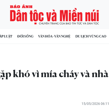
ÁP LUẬT
ĐỜI SỐNG
VĂN HÓA - VĂN NGHỆ
DU LỊCH VÙNG CAO
p khó vì mía cháy và nhà
15/05/2026 06:1