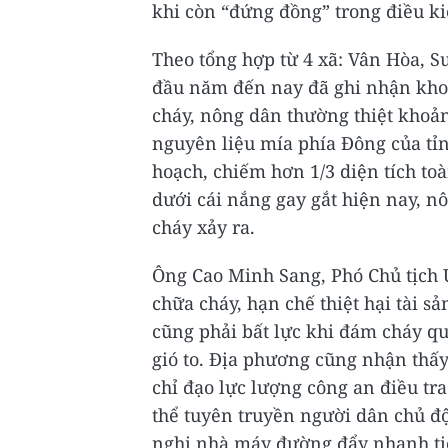
khi còn “đứng đồng” trong điều ki
Theo tổng hợp từ 4 xã: Vân Hòa, Su
đầu năm đến nay đã ghi nhận khoả
cháy, nông dân thường thiệt khoả
nguyên liệu mía phía Đông của tỉ
hoạch, chiếm hơn 1/3 diện tích t
dưới cái nắng gay gắt hiện nay, n
cháy xảy ra.
Ông Cao Minh Sang, Phó Chủ tịch U
chữa cháy, hạn chế thiệt hại tài s
cũng phải bất lực khi đám cháy qu
gió to. Địa phương cũng nhận thấ
chỉ đạo lực lượng công an điều tr
thể tuyên truyền người dân chủ đ
nghị nhà máy đường đẩy nhanh tiế