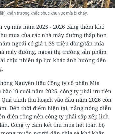
Lắk) khẩn trương khắc phục khu vực mía bị cháy.
ên vụ mía năm 2025 - 2026 càng thêm khó
 thu mua của các nhà máy đường thấp hơn
ăm ngoái có giá 1,35 triệu đồng/tấn mía
nhà máy đường, ngoài thị trường sản phẩm
ải chịu nhiều áp lực khác ảnh hưởng đến
g.
hòng Nguyên liệu Công ty cổ phần Mía
 bão lũ cuối năm 2025, công ty phải ưu tiên
 Quá trình thu hoạch vào đầu năm 2026 còn
hậm. Đến thời điểm hiện tại, nắng nóng diễn
ên diện rộng nên công ty phải sắp xếp lịch
dân. Công ty cam kết thu mua hết toàn bộ
 và mong muốn người dân chia sẻ khó khăn