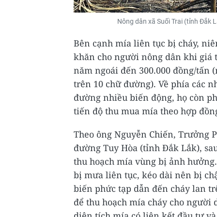
Nông dân xã Suối Trai (tỉnh Đắk 
Bên cạnh mía liên tục bị cháy, ni
khăn cho người nông dân khi giá
năm ngoái đến 300.000 đồng/tấn (n
trên 10 chữ đường). Về phía các 
đường nhiều biến động, họ còn ph
tiến độ thu mua mía theo hợp đồn
Theo ông Nguyễn Chiến, Trưởng P
đường Tuy Hòa (tỉnh Đắk Lắk), sau
thu hoạch mía vùng bị ảnh hưởng.
bị mưa liên tục, kéo dài nên bị c
biến phức tạp dẫn đến cháy lan tr
để thu hoạch mía cháy cho người 
diện tích mía có liên kết đầu tư