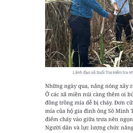
Lãnh đạo xã Suối Trai kiểm tra n
Những ngày qua, nắng nóng xảy ra
Ở các xã miền núi càng thêm oi b
đồng trồng mía dễ bị cháy. Đơn cử 
mía của hộ gia đình ông Sô Minh Th
điểm cháy vào giữa trưa nên ngọn 
Người dân và lực lượng chức năng