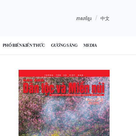
ភាសាខ្មែរ
中文
PHỔ BIẾN KIẾN THỨC
GƯƠNG SÁNG
MEDIA
1