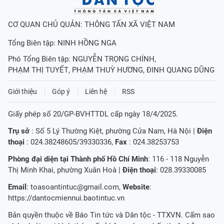
CƠ QUAN CHỦ QUẢN: THÔNG TẤN XÃ VIỆT NAM
Tổng Biên tập:
NINH HỒNG NGA
Phó Tổng Biên tập:
NGUYỄN TRỌNG CHÍNH
,
PHẠM THỊ TUYẾT
,
PHẠM THUỲ HƯƠNG
,
ĐINH QUANG DŨNG
Giới thiệu
Góp ý
Liên hệ
RSS
Giấy phép số 20/GP-BVHTTDL cấp ngày 18/4/2025.
Trụ sở
: Số 5 Lý Thường Kiệt, phường Cửa Nam, Hà Nội |
Điện
thoại
: 024.38248605/39330336,
Fax
: 024.38253753
Phòng đại diện tại Thành phố Hồ Chí Minh
: 116 - 118 Nguyễn
Thị Minh Khai, phường Xuân Hoà |
Điện thoại
: 028.39330085
Email
:
toasoantintuc@gmail.com
,
Website
:
https://dantocmiennui.baotintuc.vn
Bản quyền thuộc về Báo Tin tức và Dân tộc - TTXVN. Cấm sao