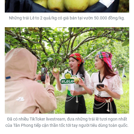
Những trái Lê to 2 quả/kg có giá bán tại vườn 50.000 đồng/kg.
Đã có nhiều TikToker livestream, đưa những trái lê tươi ngon nhất
của Tân Phong tiếp cận thần tốc tới tay người tiêu dùng toàn quốc.