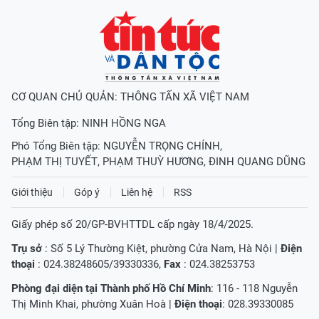
CƠ QUAN CHỦ QUẢN: THÔNG TẤN XÃ VIỆT NAM
Tổng Biên tập:
NINH HỒNG NGA
Phó Tổng Biên tập:
NGUYỄN TRỌNG CHÍNH
,
PHẠM THỊ TUYẾT
,
PHẠM THUỲ HƯƠNG
,
ĐINH QUANG DŨNG
Giới thiệu
Góp ý
Liên hệ
RSS
Giấy phép số 20/GP-BVHTTDL cấp ngày 18/4/2025.
Trụ sở
: Số 5 Lý Thường Kiệt, phường Cửa Nam, Hà Nội |
Điện
thoại
: 024.38248605/39330336,
Fax
: 024.38253753
Phòng đại diện tại Thành phố Hồ Chí Minh
: 116 - 118 Nguyễn
Thị Minh Khai, phường Xuân Hoà |
Điện thoại
: 028.39330085