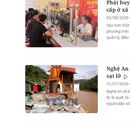
Phát huy
cấp ở xã
03/08/2026 
Sau hơn một 
phương trên 
quản lý, điều
Nghệ An 
sạt lở
31/07/2026 
Nghệ An sẽ bố
lở, lũ quét, 
người dân sớ