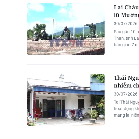
Lai Châu
lũ Mườn
30/07/2026 
Sau gần 10 n
Than, tỉnh L
bàn giao 7 n
Thái Ngu
nhiễm ch
30/07/2026 
Tại Thái Ngu
hoạt động kh
mang lại niềm