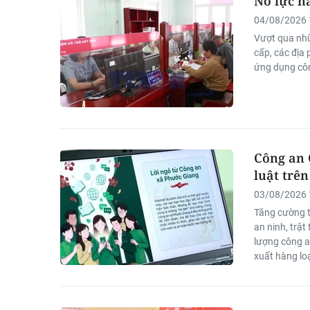
Nỗ lực n
04/08/2026 
Vượt qua nhữ
cấp, các địa
ứng dụng côn
Công an 
luật trê
03/08/2026 
Tăng cường t
an ninh, trậ
lượng công a
xuất hàng lo
và cuốn hút.