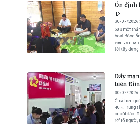
Ổn định 
30/07/2026 
Sau một tháng
hoạt động ổn
viên và nhân
tới xây dựng
hơn.
Đẩy mạnh
biên Đồ
30/07/2026 
Ở xã biên gi
40%, Trung t
người dân tốt
rõ” rõ người, 
địa phương nỗ