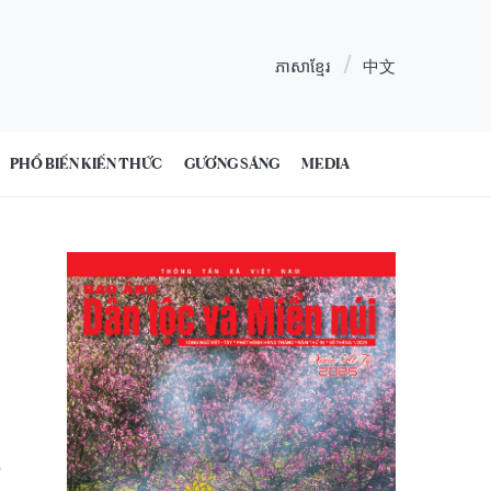
ភាសាខ្មែរ
中文
PHỔ BIẾN KIẾN THỨC
GƯƠNG SÁNG
MEDIA
5