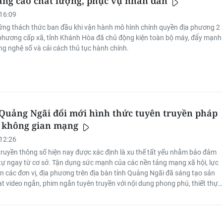
âng cao chất lượng, phục vụ nhân dân
16:09
ng thách thức ban đầu khi vận hành mô hình chính quyền địa phương 2
 phương cấp xã, tỉnh Khánh Hòa đã chủ động kiện toàn bộ máy, đẩy mạnh
g nghệ số và cải cách thủ tục hành chính.
Quảng Ngãi đổi mới hình thức tuyên truyền pháp
n không gian mạng
12:26
ruyền thông số hiện nay được xác định là xu thế tất yếu nhằm bảo đảm
t tự ngay từ cơ sở. Tận dụng sức mạnh của các nền tảng mạng xã hội, lực
n các đơn vị, địa phương trên địa bàn tỉnh Quảng Ngãi đã sáng tạo sản
ạt video ngắn, phim ngắn tuyên truyền với nội dung phong phú, thiết thực