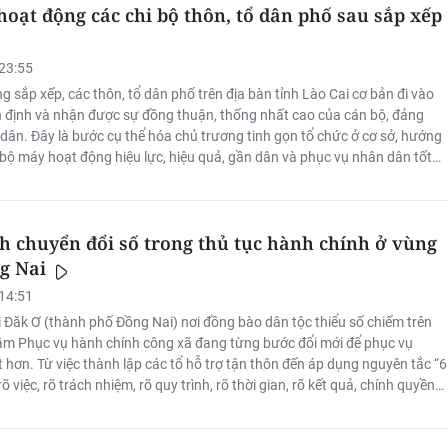
hoạt động các chi bộ thôn, tổ dân phố sau sắp xếp
23:55
 sắp xếp, các thôn, tổ dân phố trên địa bàn tỉnh Lào Cai cơ bản đi vào
 định và nhận được sự đồng thuận, thống nhất cao của cán bộ, đảng
 dân. Đây là bước cụ thể hóa chủ trương tinh gọn tổ chức ở cơ sở, hướng
 bộ máy hoạt động hiệu lực, hiệu quả, gần dân và phục vụ nhân dân tốt
 chuyển đổi số trong thủ tục hành chính ở vùng
ng Nai
14:51
ới Đăk Ơ (thành phố Đồng Nai) nơi đồng bào dân tộc thiểu số chiếm trên
âm Phục vụ hành chính công xã đang từng bước đổi mới để phục vụ
 hơn. Từ việc thành lập các tổ hỗ trợ tận thôn đến áp dụng nguyên tắc “6
rõ việc, rõ trách nhiệm, rõ quy trình, rõ thời gian, rõ kết quả, chính quyền
 lực công khai, minh bạch quy trình thủ tục.