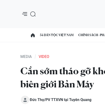
54 DÂN TỘC VIỆT NAM
CHÍNH SÁCH - PH
MEDIA
VIDEO
Cần sớm tháo gỡ khó
biên giới Bản Máy
Đức Thọ/PV TTXVN tại Tuyên Quang