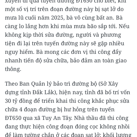
xuyên đi qua tuyến đường ĐT650 cho biết, khi
một số vị trí trên đoạn đường này bị sạt lở do
mưa lũ cuối năm 2025, bà vô cùng bất an. Bà
càng lo lắng hơn khi mùa mưa bão sắp tới. Nếu
không kịp thời sửa đường, người và phương
tiện đi lại trên tuyến đường này sẽ gặp nhiều
nguy hiểm. Bà mong các đơn vị thi công đẩy
nhanh tiến độ sửa chữa, bảo đảm an toàn giao
thông.
Theo Ban Quản lý bảo trì đường bộ (Sở Xây
dựng tỉnh Đắk Lắk), hiện nay, tỉnh đã bố trí vốn
30 tỷ đồng để triển khai thi công khắc phục sửa
chữa 4 đoạn đường bị hư hỏng trên tuyến
ĐT650 qua xã Tuy An Tây. Nhà thầu đã thi công
đang thực hiện công đoạn đóng cọc không nhồi
để làm tường chắn ở các đoạn sạt lở; khối lượng