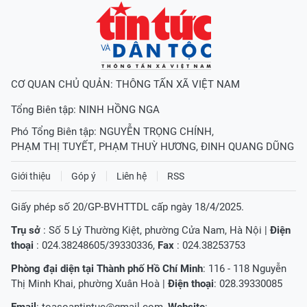
CƠ QUAN CHỦ QUẢN: THÔNG TẤN XÃ VIỆT NAM
Tổng Biên tập:
NINH HỒNG NGA
Phó Tổng Biên tập:
NGUYỄN TRỌNG CHÍNH
,
PHẠM THỊ TUYẾT
,
PHẠM THUỲ HƯƠNG
,
ĐINH QUANG DŨNG
Giới thiệu
Góp ý
Liên hệ
RSS
Giấy phép số 20/GP-BVHTTDL cấp ngày 18/4/2025.
Trụ sở
: Số 5 Lý Thường Kiệt, phường Cửa Nam, Hà Nội |
Điện
thoại
: 024.38248605/39330336,
Fax
: 024.38253753
Phòng đại diện tại Thành phố Hồ Chí Minh
: 116 - 118 Nguyễn
Thị Minh Khai, phường Xuân Hoà |
Điện thoại
: 028.39330085