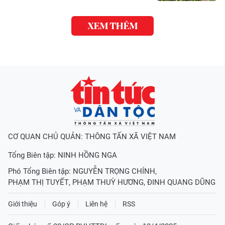
XEM THÊM
CƠ QUAN CHỦ QUẢN: THÔNG TẤN XÃ VIỆT NAM
Tổng Biên tập:
NINH HỒNG NGA
Phó Tổng Biên tập:
NGUYỄN TRỌNG CHÍNH
,
PHẠM THỊ TUYẾT
,
PHẠM THUỲ HƯƠNG
,
ĐINH QUANG DŨNG
Giới thiệu
Góp ý
Liên hệ
RSS