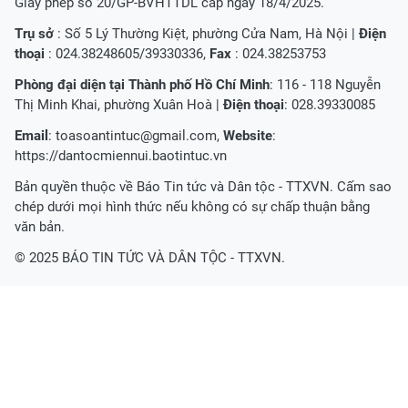
Giấy phép số 20/GP-BVHTTDL cấp ngày 18/4/2025.
Trụ sở
: Số 5 Lý Thường Kiệt, phường Cửa Nam, Hà Nội |
Điện
thoại
: 024.38248605/39330336,
Fax
: 024.38253753
Phòng đại diện tại Thành phố Hồ Chí Minh
: 116 - 118 Nguyễn
Thị Minh Khai, phường Xuân Hoà |
Điện thoại
: 028.39330085
Email
:
toasoantintuc@gmail.com
,
Website
:
https://dantocmiennui.baotintuc.vn
Bản quyền thuộc về Báo Tin tức và Dân tộc - TTXVN. Cấm sao
chép dưới mọi hình thức nếu không có sự chấp thuận bằng
văn bản.
© 2025 BÁO TIN TỨC VÀ DÂN TỘC - TTXVN.