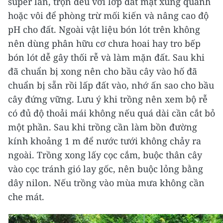
super lân, trộn đều với lớp đất mặt xung quanh
hoặc vôi để phòng trừ mối kiến và nâng cao độ
pH cho đất. Ngoài vật liệu bón lót trên không
nên dùng phân hữu cơ chưa hoai hay tro bếp
bón lót dễ gây thối rễ và làm mặn đất.
Sau khi
đã chuẩn bị xong nên cho bầu cây vào hố đã
chuẩn bị sẵn rồi lấp đất vào, nhớ ấn sao cho bầu
cây đứng vững. Lưu ý khi trồng nên xem bộ rễ
có đủ độ thoải mái không nếu quá dài cần cắt bỏ
một phần. Sau khi trồng cần làm bồn đường
kính khoảng 1 m để nước tưới không chảy ra
ngoài.
Trồng xong lấy cọc cắm, buộc thân cây
vào cọc tránh gió lay gốc, nên buộc lỏng bằng
dây nilon. Nếu trồng vào mùa mưa không cần
che mát.