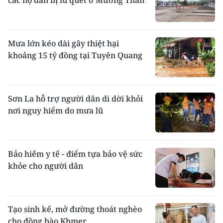
các hộ dân bị lũ quét ở Mường Than
Mưa lớn kéo dài gây thiệt hại
khoảng 15 tỷ đồng tại Tuyên Quang
Sơn La hỗ trợ người dân di dời khỏi
nơi nguy hiểm do mưa lũ
Bảo hiểm y tế - điểm tựa bảo vệ sức
khỏe cho người dân
Tạo sinh kế, mở đường thoát nghèo
cho đồng bào Khmer