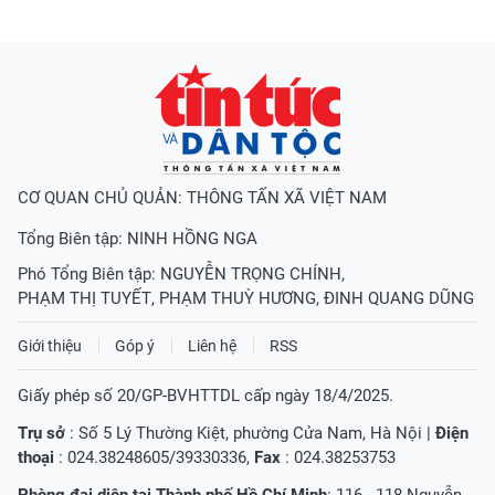
CƠ QUAN CHỦ QUẢN: THÔNG TẤN XÃ VIỆT NAM
Tổng Biên tập:
NINH HỒNG NGA
Phó Tổng Biên tập:
NGUYỄN TRỌNG CHÍNH
,
PHẠM THỊ TUYẾT
,
PHẠM THUỲ HƯƠNG
,
ĐINH QUANG DŨNG
Giới thiệu
Góp ý
Liên hệ
RSS
Giấy phép số 20/GP-BVHTTDL cấp ngày 18/4/2025.
Trụ sở
: Số 5 Lý Thường Kiệt, phường Cửa Nam, Hà Nội |
Điện
thoại
: 024.38248605/39330336,
Fax
: 024.38253753