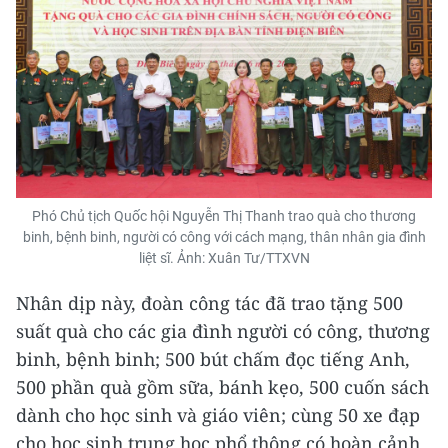
Phó Chủ tịch Quốc hội Nguyễn Thị Thanh trao quà cho thương
binh, bệnh binh, người có công với cách mạng, thân nhân gia đình
liệt sĩ. Ảnh: Xuân Tư/TTXVN
Nhân dịp này, đoàn công tác đã trao tặng 500
suất quà cho các gia đình người có công, thương
binh, bệnh binh; 500 bút chấm đọc tiếng Anh,
500 phần quà gồm sữa, bánh kẹo, 500 cuốn sách
dành cho học sinh và giáo viên; cùng 50 xe đạp
cho học sinh trung học phổ thông có hoàn cảnh