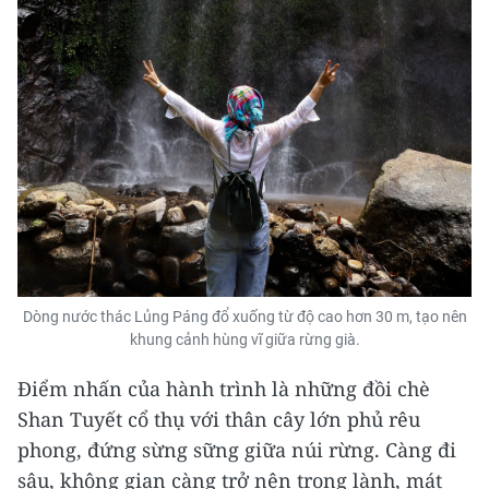
Dòng nước thác Lủng Páng đổ xuống từ độ cao hơn 30 m, tạo nên
khung cảnh hùng vĩ giữa rừng già.
Điểm nhấn của hành trình là những đồi chè
Shan Tuyết cổ thụ với thân cây lớn phủ rêu
phong, đứng sừng sững giữa núi rừng. Càng đi
sâu, không gian càng trở nên trong lành, mát