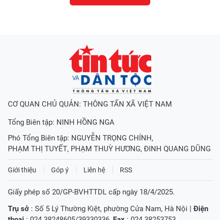
CƠ QUAN CHỦ QUẢN: THÔNG TẤN XÃ VIỆT NAM
Tổng Biên tập:
NINH HỒNG NGA
Phó Tổng Biên tập:
NGUYỄN TRỌNG CHÍNH
,
PHẠM THỊ TUYẾT
,
PHẠM THUỲ HƯƠNG
,
ĐINH QUANG DŨNG
Giới thiệu
Góp ý
Liên hệ
RSS
Giấy phép số 20/GP-BVHTTDL cấp ngày 18/4/2025.
Trụ sở
: Số 5 Lý Thường Kiệt, phường Cửa Nam, Hà Nội |
Điện
thoại
: 024.38248605/39330336,
Fax
: 024.38253753