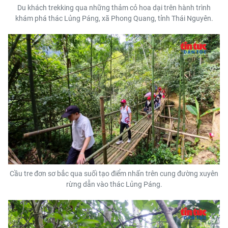
Du khách trekking qua những thảm cỏ hoa dại trên hành trình
khám phá thác Lủng Páng, xã Phong Quang, tỉnh Thái Nguyên.
Cầu tre đơn sơ bắc qua suối tạo điểm nhấn trên cung đường xuyên
rừng dẫn vào thác Lủng Páng.