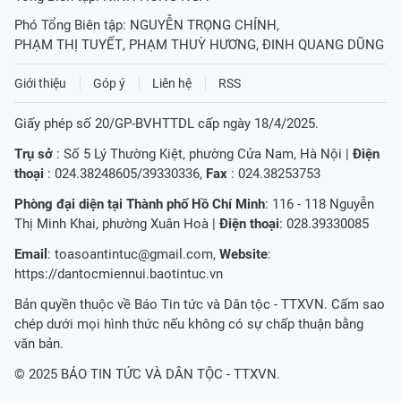
Phó Tổng Biên tập:
NGUYỄN TRỌNG CHÍNH
,
PHẠM THỊ TUYẾT
,
PHẠM THUỲ HƯƠNG
,
ĐINH QUANG DŨNG
Giới thiệu
Góp ý
Liên hệ
RSS
Giấy phép số 20/GP-BVHTTDL cấp ngày 18/4/2025.
Trụ sở
: Số 5 Lý Thường Kiệt, phường Cửa Nam, Hà Nội |
Điện
thoại
: 024.38248605/39330336,
Fax
: 024.38253753
Phòng đại diện tại Thành phố Hồ Chí Minh
: 116 - 118 Nguyễn
Thị Minh Khai, phường Xuân Hoà |
Điện thoại
: 028.39330085
Email
:
toasoantintuc@gmail.com
,
Website
:
https://dantocmiennui.baotintuc.vn
Bản quyền thuộc về Báo Tin tức và Dân tộc - TTXVN. Cấm sao
chép dưới mọi hình thức nếu không có sự chấp thuận bằng
văn bản.
© 2025 BÁO TIN TỨC VÀ DÂN TỘC - TTXVN.