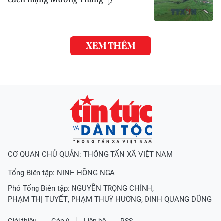
XEM THÊM
CƠ QUAN CHỦ QUẢN: THÔNG TẤN XÃ VIỆT NAM
Tổng Biên tập:
NINH HỒNG NGA
Phó Tổng Biên tập:
NGUYỄN TRỌNG CHÍNH
,
PHẠM THỊ TUYẾT
,
PHẠM THUỲ HƯƠNG
,
ĐINH QUANG DŨNG
Giới thiệu
Góp ý
Liên hệ
RSS