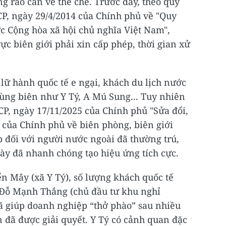
 rào cản về thể chế. Trước đây, theo quy
CP, ngày 29/4/2014 của Chính phủ về "Quy
ớc Cộng hòa xã hội chủ nghĩa Việt Nam",
c biên giới phải xin cấp phép, thời gian xử
lữ hành quốc tế e ngại, khách du lịch nước
ùng biên như Y Tý, A Mú Sung... Tuy nhiên
CP, ngày 17/11/2025 của Chính phủ "Sửa đổi,
 của Chính phủ về biên phòng, biên giới
p đối với người nước ngoài đã thường trú,
này đã nhanh chóng tạo hiệu ứng tích cực.
n Mây (xã Y Tý), số lượng khách quốc tế
Đỗ Mạnh Thắng (chủ đầu tư khu nghỉ
ã giúp doanh nghiệp “thở phào” sau nhiều
 đã được giải quyết. Y Tý có cảnh quan đặc