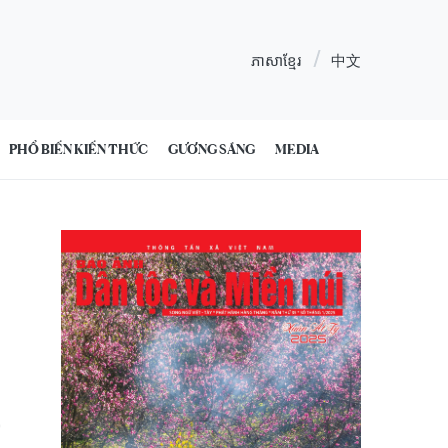
ភាសាខ្មែរ
中文
PHỔ BIẾN KIẾN THỨC
GƯƠNG SÁNG
MEDIA
0