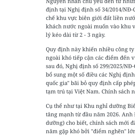
Nguyên nhân chủ yếu đến từ những
định tại Nghị định số 34/2014/NĐ-
chế khu vực biên giới đất liền nư
khách nước ngoài muốn vào khu vự
lý kéo dài từ 2 - 3 ngày.
Quy định này khiến nhiều công ty 
ngoài khó tiếp cận các điểm đến v
sau đó, Nghị định số 299/2025/NĐ-
bổ sung một số điều các Nghị định
quốc gia" bãi bỏ quy định cấp phé
tạm trú tại Việt Nam. Chính sách 
Cụ thể như tại Khu nghỉ dưỡng Biể
tăng mạnh từ đầu năm 2026. Anh 
dưỡng) cho biết, chính sách mới đ
năm gặp khó bởi "điểm nghẽn" lớn