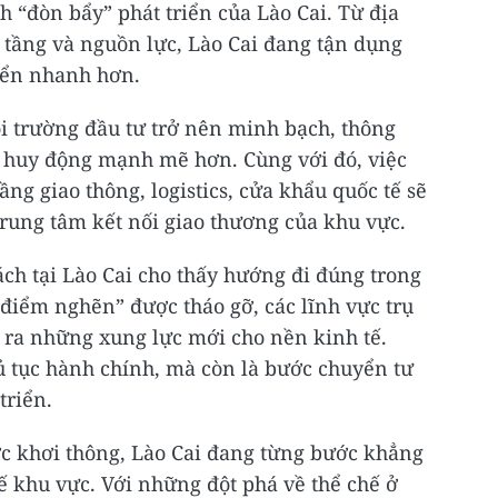
h “đòn bẩy” phát triển của Lào Cai. Từ địa
tầng và nguồn lực, Lào Cai đang tận dụng
riển nhanh hơn.
i trường đầu tư trở nên minh bạch, thông
c huy động mạnh mẽ hơn. Cùng với đó, việc
ầng giao thông, logistics, cửa khẩu quốc tế sẽ
trung tâm kết nối giao thương của khu vực.
ách tại Lào Cai cho thấy hướng đi đúng trong
“điểm nghẽn” được tháo gỡ, các lĩnh vực trụ
 ra những xung lực mới cho nền kinh tế.
hủ tục hành chính, mà còn là bước chuyển tư
triển.
c khơi thông, Lào Cai đang từng bước khẳng
tế khu vực. Với những đột phá về thể chế ở