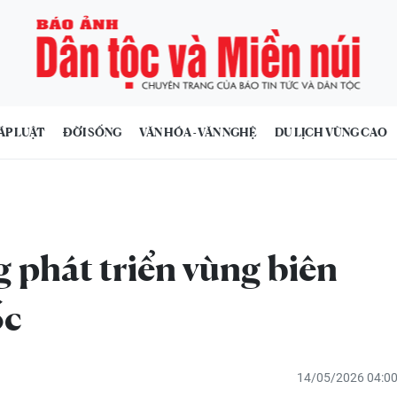
ÁP LUẬT
ĐỜI SỐNG
VĂN HÓA - VĂN NGHỆ
DU LỊCH VÙNG CAO
 phát triển vùng biên
ốc
14/05/2026 04:0