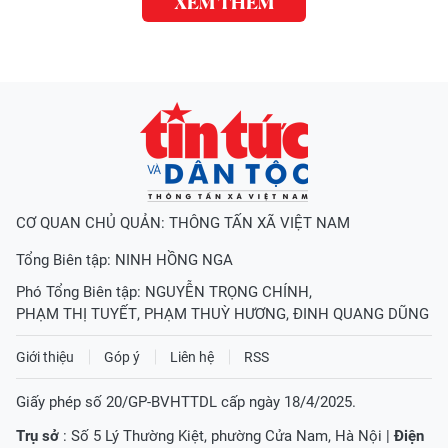
XEM THÊM
CƠ QUAN CHỦ QUẢN: THÔNG TẤN XÃ VIỆT NAM
Tổng Biên tập:
NINH HỒNG NGA
Phó Tổng Biên tập:
NGUYỄN TRỌNG CHÍNH
,
PHẠM THỊ TUYẾT
,
PHẠM THUỲ HƯƠNG
,
ĐINH QUANG DŨNG
Giới thiệu
Góp ý
Liên hệ
RSS
Giấy phép số 20/GP-BVHTTDL cấp ngày 18/4/2025.
Trụ sở
: Số 5 Lý Thường Kiệt, phường Cửa Nam, Hà Nội |
Điện