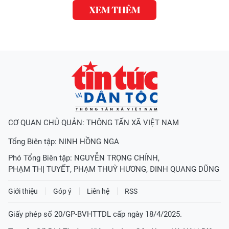
XEM THÊM
CƠ QUAN CHỦ QUẢN: THÔNG TẤN XÃ VIỆT NAM
Tổng Biên tập:
NINH HỒNG NGA
Phó Tổng Biên tập:
NGUYỄN TRỌNG CHÍNH
,
PHẠM THỊ TUYẾT
,
PHẠM THUỲ HƯƠNG
,
ĐINH QUANG DŨNG
Giới thiệu
Góp ý
Liên hệ
RSS
Giấy phép số 20/GP-BVHTTDL cấp ngày 18/4/2025.