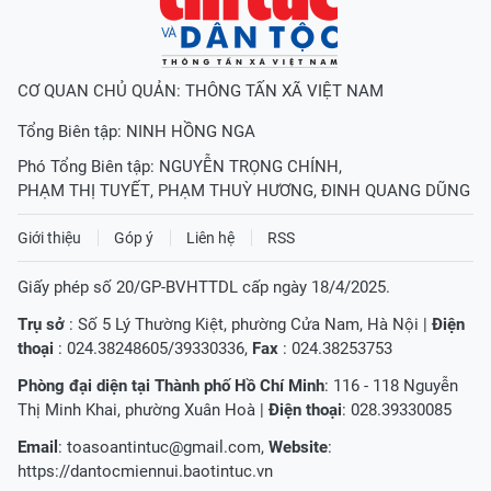
CƠ QUAN CHỦ QUẢN: THÔNG TẤN XÃ VIỆT NAM
Tổng Biên tập:
NINH HỒNG NGA
Phó Tổng Biên tập:
NGUYỄN TRỌNG CHÍNH
,
PHẠM THỊ TUYẾT
,
PHẠM THUỲ HƯƠNG
,
ĐINH QUANG DŨNG
Giới thiệu
Góp ý
Liên hệ
RSS
Giấy phép số 20/GP-BVHTTDL cấp ngày 18/4/2025.
Trụ sở
: Số 5 Lý Thường Kiệt, phường Cửa Nam, Hà Nội |
Điện
thoại
: 024.38248605/39330336,
Fax
: 024.38253753
Phòng đại diện tại Thành phố Hồ Chí Minh
: 116 - 118 Nguyễn
Thị Minh Khai, phường Xuân Hoà |
Điện thoại
: 028.39330085
Email
:
toasoantintuc@gmail.com
,
Website
:
https://dantocmiennui.baotintuc.vn