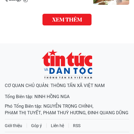
XEM THÊM
CƠ QUAN CHỦ QUẢN: THÔNG TẤN XÃ VIỆT NAM
Tổng Biên tập:
NINH HỒNG NGA
Phó Tổng Biên tập:
NGUYỄN TRỌNG CHÍNH
,
PHẠM THỊ TUYẾT
,
PHẠM THUỲ HƯƠNG
,
ĐINH QUANG DŨNG
Giới thiệu
Góp ý
Liên hệ
RSS