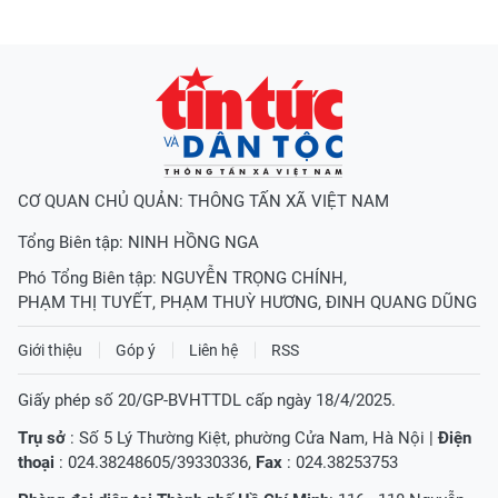
CƠ QUAN CHỦ QUẢN: THÔNG TẤN XÃ VIỆT NAM
Tổng Biên tập:
NINH HỒNG NGA
Phó Tổng Biên tập:
NGUYỄN TRỌNG CHÍNH
,
PHẠM THỊ TUYẾT
,
PHẠM THUỲ HƯƠNG
,
ĐINH QUANG DŨNG
Giới thiệu
Góp ý
Liên hệ
RSS
Giấy phép số 20/GP-BVHTTDL cấp ngày 18/4/2025.
Trụ sở
: Số 5 Lý Thường Kiệt, phường Cửa Nam, Hà Nội |
Điện
thoại
: 024.38248605/39330336,
Fax
: 024.38253753