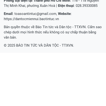
Phòng đại diện tại Thành phố Hồ Chí Minh
: 116 - 118 Nguyễn
Thị Minh Khai, phường Xuân Hoà |
Điện thoại
: 028.39330085
Email
:
toasoantintuc@gmail.com
,
Website
:
https://dantocmiennui.baotintuc.vn
Bản quyền thuộc về Báo Tin tức và Dân tộc - TTXVN. Cấm sao
chép dưới mọi hình thức nếu không có sự chấp thuận bằng
văn bản.
© 2025 BÁO TIN TỨC VÀ DÂN TỘC - TTXVN.