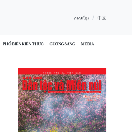
ភាសាខ្មែរ
中文
PHỔ BIẾN KIẾN THỨC
GƯƠNG SÁNG
MEDIA
3