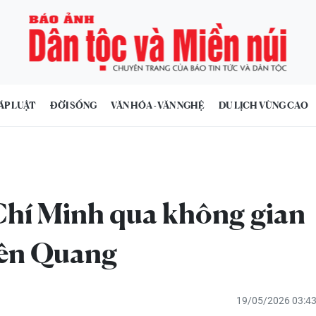
ÁP LUẬT
ĐỜI SỐNG
VĂN HÓA - VĂN NGHỆ
DU LỊCH VÙNG CAO
Chí Minh qua không gian
yên Quang
19/05/2026 03:4