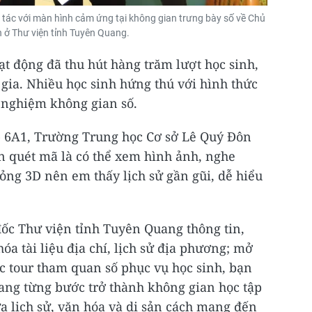
ng tác với màn hình cảm ứng tại không gian trưng bày số về Chủ
h ở Thư viện tỉnh Tuyên Quang.
t động đã thu hút hàng trăm lượt học sinh,
 gia. Nhiều học sinh hứng thú với hình thức
i nghiệm không gian số.
p 6A1, Trường Trung học Cơ sở Lê Quý Đôn
n quét mã là có thể xem hình ảnh, nghe
ỏng 3D nên em thấy lịch sử gần gũi, dễ hiểu
c Thư viện tỉnh Tuyên Quang thông tin,
óa tài liệu địa chí, lịch sử địa phương; mở
ác tour tham quan số phục vụ học sinh, bạn
ang từng bước trở thành không gian học tập
a lịch sử, văn hóa và di sản cách mạng đến