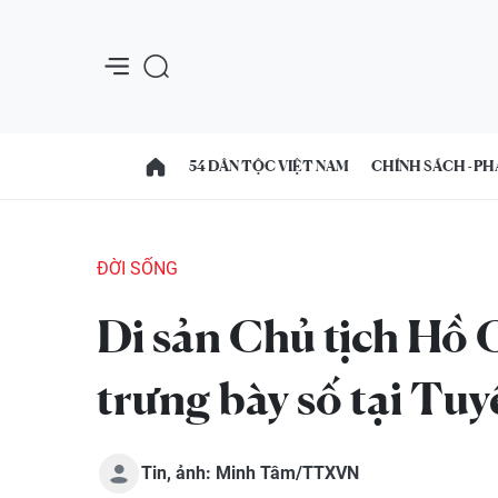
54 DÂN TỘC VIỆT NAM
CHÍNH SÁCH - PH
ĐỜI SỐNG
Di sản Chủ tịch Hồ 
trưng bày số tại Tu
Tin, ảnh: Minh Tâm/TTXVN