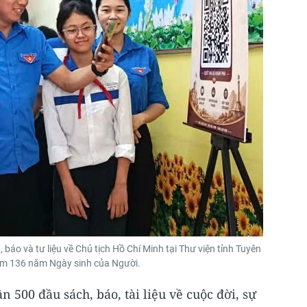
báo và tư liệu về Chủ tịch Hồ Chí Minh tại Thư viện tỉnh Tuyên
m 136 năm Ngày sinh của Người.
n 500 đầu sách, báo, tài liệu về cuộc đời, sự