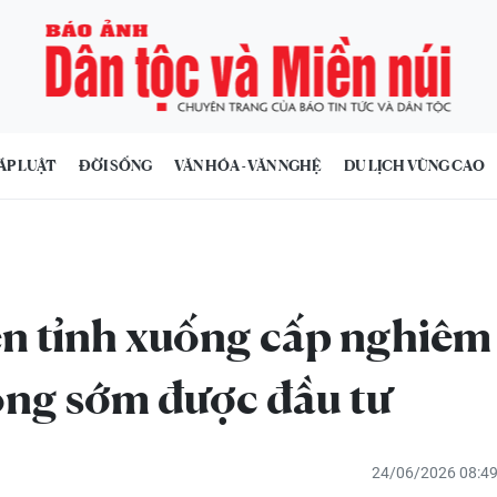
ÁP LUẬT
ĐỜI SỐNG
VĂN HÓA - VĂN NGHỆ
DU LỊCH VÙNG CAO
ên tỉnh xuống cấp nghiêm
ong sớm được đầu tư
24/06/2026 08:4