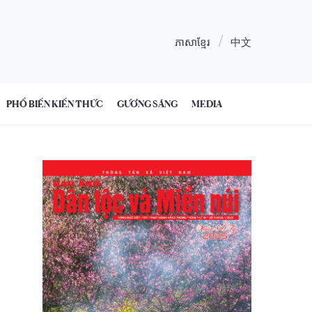
ភាសាខ្មែរ
中文
PHỔ BIẾN KIẾN THỨC
GƯƠNG SÁNG
MEDIA
9