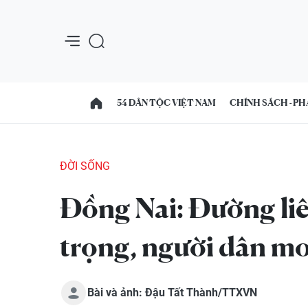
54 DÂN TỘC VIỆT NAM
CHÍNH SÁCH - PH
ĐỜI SỐNG
Đồng Nai: Đường li
trọng, người dân m
Bài và ảnh: Đậu Tất Thành/TTXVN