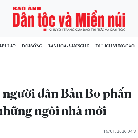
ÁP LUẬT
ĐỜI SỐNG
VĂN HÓA - VĂN NGHỆ
DU LỊCH VÙNG CAO
, người dân Bản Bo phấn
 những ngôi nhà mới
16/01/2026 04:3