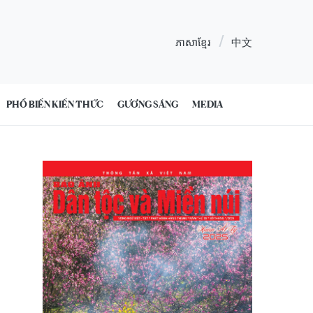
ភាសាខ្មែរ
中文
PHỔ BIẾN KIẾN THỨC
GƯƠNG SÁNG
MEDIA
1