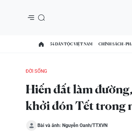
54 DÂN TỘC VIỆT NAM
CHÍNH SÁCH - PH
ĐỜI SỐNG
Hiến đất làm đường
khởi đón Tết trong
Bài và ảnh: Nguyễn Oanh/TTXVN