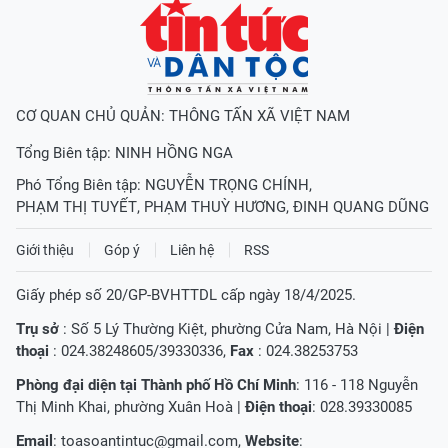
CƠ QUAN CHỦ QUẢN: THÔNG TẤN XÃ VIỆT NAM
Tổng Biên tập:
NINH HỒNG NGA
Phó Tổng Biên tập:
NGUYỄN TRỌNG CHÍNH
,
PHẠM THỊ TUYẾT
,
PHẠM THUỲ HƯƠNG
,
ĐINH QUANG DŨNG
Giới thiệu
Góp ý
Liên hệ
RSS
Giấy phép số 20/GP-BVHTTDL cấp ngày 18/4/2025.
Trụ sở
: Số 5 Lý Thường Kiệt, phường Cửa Nam, Hà Nội |
Điện
thoại
: 024.38248605/39330336,
Fax
: 024.38253753
Phòng đại diện tại Thành phố Hồ Chí Minh
: 116 - 118 Nguyễn
Thị Minh Khai, phường Xuân Hoà |
Điện thoại
: 028.39330085
Email
:
toasoantintuc@gmail.com
,
Website
: