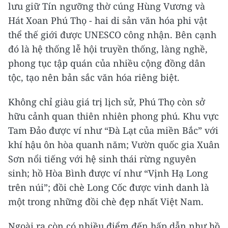
lưu giữ Tín ngưỡng thờ cúng Hùng Vương và
Hát Xoan Phú Thọ - hai di sản văn hóa phi vật
thể thế giới được UNESCO công nhận. Bên cạnh
đó là hệ thống lễ hội truyền thống, làng nghề,
phong tục tập quán của nhiều cộng đồng dân
tộc, tạo nên bản sắc văn hóa riêng biệt.
Không chỉ giàu giá trị lịch sử, Phú Thọ còn sở
hữu cảnh quan thiên nhiên phong phú. Khu vực
Tam Đảo được ví như “Đà Lạt của miền Bắc” với
khí hậu ôn hòa quanh năm; Vườn quốc gia Xuân
Sơn nổi tiếng với hệ sinh thái rừng nguyên
sinh; hồ Hòa Bình được ví như “Vịnh Hạ Long
trên núi”; đồi chè Long Cốc được vinh danh là
một trong những đồi chè đẹp nhất Việt Nam.
Ngoài ra còn có nhiều điểm đến hấp dẫn như hồ