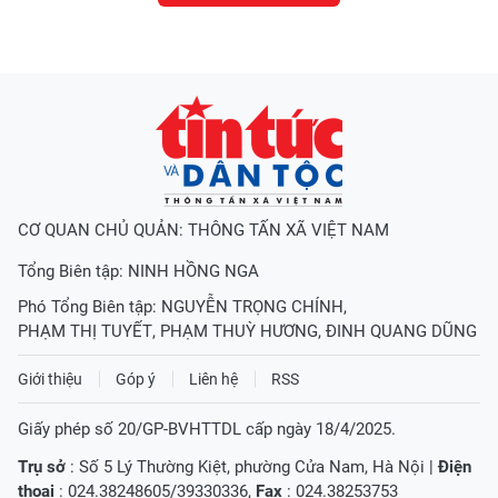
CƠ QUAN CHỦ QUẢN: THÔNG TẤN XÃ VIỆT NAM
Tổng Biên tập:
NINH HỒNG NGA
Phó Tổng Biên tập:
NGUYỄN TRỌNG CHÍNH
,
PHẠM THỊ TUYẾT
,
PHẠM THUỲ HƯƠNG
,
ĐINH QUANG DŨNG
Giới thiệu
Góp ý
Liên hệ
RSS
Giấy phép số 20/GP-BVHTTDL cấp ngày 18/4/2025.
Trụ sở
: Số 5 Lý Thường Kiệt, phường Cửa Nam, Hà Nội |
Điện
thoại
: 024.38248605/39330336,
Fax
: 024.38253753