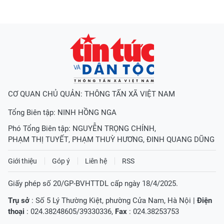
CƠ QUAN CHỦ QUẢN: THÔNG TẤN XÃ VIỆT NAM
Tổng Biên tập:
NINH HỒNG NGA
Phó Tổng Biên tập:
NGUYỄN TRỌNG CHÍNH
,
PHẠM THỊ TUYẾT
,
PHẠM THUỲ HƯƠNG
,
ĐINH QUANG DŨNG
Giới thiệu
Góp ý
Liên hệ
RSS
Giấy phép số 20/GP-BVHTTDL cấp ngày 18/4/2025.
Trụ sở
: Số 5 Lý Thường Kiệt, phường Cửa Nam, Hà Nội |
Điện
thoại
: 024.38248605/39330336,
Fax
: 024.38253753