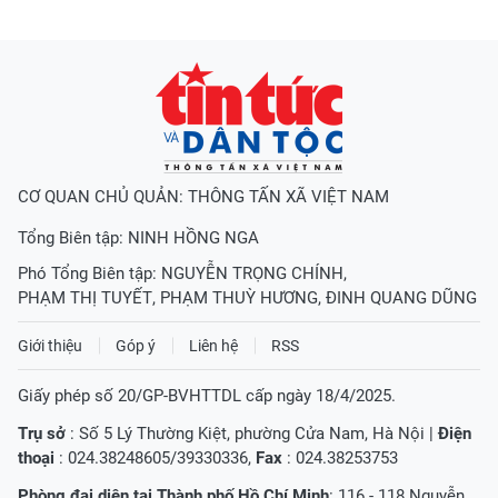
CƠ QUAN CHỦ QUẢN: THÔNG TẤN XÃ VIỆT NAM
Tổng Biên tập:
NINH HỒNG NGA
Phó Tổng Biên tập:
NGUYỄN TRỌNG CHÍNH
,
PHẠM THỊ TUYẾT
,
PHẠM THUỲ HƯƠNG
,
ĐINH QUANG DŨNG
Giới thiệu
Góp ý
Liên hệ
RSS
Giấy phép số 20/GP-BVHTTDL cấp ngày 18/4/2025.
Trụ sở
: Số 5 Lý Thường Kiệt, phường Cửa Nam, Hà Nội |
Điện
thoại
: 024.38248605/39330336,
Fax
: 024.38253753
Phòng đại diện tại Thành phố Hồ Chí Minh
: 116 - 118 Nguyễn