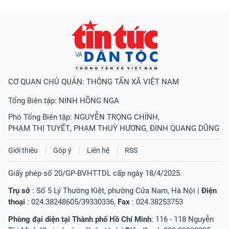
CƠ QUAN CHỦ QUẢN: THÔNG TẤN XÃ VIỆT NAM
Tổng Biên tập:
NINH HỒNG NGA
Phó Tổng Biên tập:
NGUYỄN TRỌNG CHÍNH
,
PHẠM THỊ TUYẾT
,
PHẠM THUỲ HƯƠNG
,
ĐINH QUANG DŨNG
Giới thiệu
Góp ý
Liên hệ
RSS
Giấy phép số 20/GP-BVHTTDL cấp ngày 18/4/2025.
Trụ sở
: Số 5 Lý Thường Kiệt, phường Cửa Nam, Hà Nội |
Điện
thoại
: 024.38248605/39330336,
Fax
: 024.38253753
Phòng đại diện tại Thành phố Hồ Chí Minh
: 116 - 118 Nguyễn