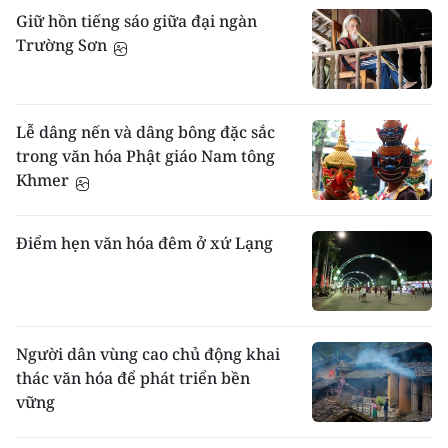
riêng, nhưng vẫn cư trú bên ngoại.
Giữ hồn tiếng sáo giữa đại ngàn
Trường Sơn
Ma chay
: Tục hoả thiêu đã có từ lâu. Sau khi
thiêu, tro được giữ trong tháp "Pì chét đẩy",
xây cạnh ngôi chính điện trong chùa.
Lễ tết
: Có 2 lễ lớn trong năm.
Lễ dâng nến và dâng bông đặc sắc
Tết Chuôn chnam Thmây tổ chức từ ngày 1
trong văn hóa Phật giáo Nam tông
đến ngày 3 đầu tháng Chét (theo Phật lịch)
Khmer
vào khoảng tháng 4 dương lịch.
Lễ chào mặt trăng (ok ang bok) tổ chức vào
rằm tháng 10 âm lịch, trong lễ này có đua
Điểm hẹn văn hóa đêm ở xứ Lạng
thuyền Ngo giữa các phum - sóc.
Thờ cúng
: Thờ Phật, tổ tiên và thực hành các
nghi lễ nông nghiệp như cúng thần ruộng
(neak tà xiê), gọi hồn lúa (ok ang leok), thần
Người dân vùng cao chủ động khai
mặt trăng (ok ang bok).
thác văn hóa để phát triển bền
Học
: Con trai khi lớn đều được cha mẹ gửi
vững
vào chùa làm sư từ 3 đến 5 năm. Họ được
học kinh Phật, học chữ Khmer ở các trường