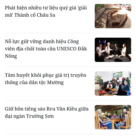
chồng, ở riêng và là đơn vị kinh tế độc lập, có
Phát hiện nhiều tư liệu quý giá 'giải
nơi 3-4 thế hệ sống chung trong một nhà. Xã
mã' Thành cổ Châu Sa
hội Khmer vẫn còn tồn tại nhiều tàn dư mẫu
hệ.
Người Khmer có rất nhiều họ khác nhau.
Những họ do triều Nguyễn trước đây đặt ra
Nỗ lực giữ vững danh hiệu Công
như: Danh, Kiên, Kim, Sơn, Thạch. Những họ
viên địa chất toàn cầu UNESCO Đắk
tiếp thu từ người Việt và người Hoa như:
Nông
Trần, Nguyễn, Dương, Trương, Mã, Lý... Lại
có những họ thuần tuý Khmer như U, Khan,
Khum. Tình trạng ngoại tình, đa thê, li hôn
Tâm huyết khôi phục giá trị truyền
hoặc loạn luân giữa những người có huyết
thống của dân tộc Mường
thống trực hệ, ít xẩy ra hoặc tuyệt đối
nghiêm cấm.
Hôn nhân
: Hôn nhân thường do cha mẹ xếp
đặt, có sự thoả thuận của con cái. Cưới xin
Giữ hồn tiếng sáo Bru Vân Kiều giữa
trải qua 3 bước: làm mối, dạm hỏi và lễ cưới,
đại ngàn Trường Sơn
được tổ chức ở bên nhà gái. Sau đó, người
con trai phải ở bên nhà vợ một thời gian.
Trải qua ít năm hoặc khi có con, họ ra ở