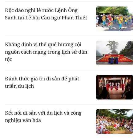
chật, hai bên sườn thường ghép thêm bốn
Độc đáo nghi lễ rước Lệnh Ông
miếng vải (thường hoặc màu) kéo dài từ nách
Sanh tại Lễ hội Cầu ngư Phan Thiết
đến gấu áo.
Khẳng định vị thế quê hương cội
nguồn cách mạng trong lịch sử dân
tộc
Đánh thức giá trị di sản để phát
triển du lịch
Trang phục bắt mắt, nhiều màu sắc góp phần tôn
lên vẻ đẹp của phụ nữ Khmer Nam Bộ. Ảnh An
Hiếu
Ở
: Họ sống ở đồng bằng sông Cửu Long, tập
Kết nối di sản với du lịch và công
trung chủ yếu ở các tỉnh miền Tây Nam bộ
nghiệp văn hóa
và tụ cư trên 3 vùng môi sinh lớn: vùng đồng
bằng nội địa, vùng phèn mặn ven biển, vùng