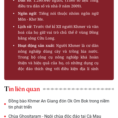
Dân số
: 1.260.640 người, (Theo số liệu Tổng
điều tra dân số và nhà ở năm 2009).
Ngôn ngữ
: Tiếng nói thuộc nhóm ngôn ngữ
Môn - Khơ Me.
Lịch sử
: Trước thế kỉ XII người Khmer và văn
hoá của họ giữ vai trò chủ thể ở vùng Đồng
bằng sông Cửu Long.
Hoạt động sản xuất
: Người Khmer là cư dân
nông nghiệp dùng cày và trồng lúa nước.
Trong bộ công cụ nông nghiệp khá hoàn
thiện và hiệu quả của họ, có những dụng cụ
độc đáo thích ứng với điều kiện địa lí sinh
thái Nam bộ như cái phảng thay cho cày
chuyên dùng ở vùng đất phèn, mặn để phát
cỏ, cù nèo (Pok) dùng để vơ cỏ. Cây nọc cấy
Tin liên quan
(Sơ chal) dấu vết của chiếc gậy chọc lỗ xa
xưa, tạo ra lỗ để cắm cây lúa ở những chân
Đồng bào Khmer An Giang đón Ok Om Bok trong niềm
ruộng nước nhưng đất cứng, và cái vòn gặt
tin phát triển​
(Kần điêu) dùng để cắt lúa.
Chùa Ghositaram - Ngôi chùa độc đáo tại Cà Mau
Người Khmer có nghề đánh cá, dệt, chiếu,