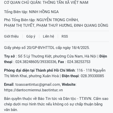
CƠ QUAN CHỦ QUẢN: THÔNG TẤN XÃ VIỆT NAM
Tổng Biên tập:
NINH HỒNG NGA
Phó Tổng Biên tập:
NGUYỄN TRỌNG CHÍNH
,
PHẠM THỊ TUYẾT
,
PHẠM THUỲ HƯƠNG
,
ĐINH QUANG DŨNG
Giới thiệu
Góp ý
Liên hệ
RSS
Giấy phép số 20/GP-BVHTTDL cấp ngày 18/4/2025.
Trụ sở
: Số 5 Lý Thường Kiệt, phường Cửa Nam, Hà Nội |
Điện
thoại
: 024.38248605/39330336,
Fax
: 024.38253753
Phòng đại diện tại Thành phố Hồ Chí Minh
: 116 - 118 Nguyễn
Thị Minh Khai, phường Xuân Hoà |
Điện thoại
: 028.39330085
Email
:
toasoantintuc@gmail.com
,
Website
:
https://dantocmiennui.baotintuc.vn
Bản quyền thuộc về Báo Tin tức và Dân tộc - TTXVN. Cấm sao
chép dưới mọi hình thức nếu không có sự chấp thuận bằng
văn bản.