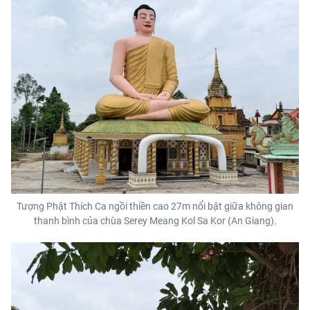
Tượng Phật Thích Ca ngồi thiền cao 27m nổi bật giữa không gian
thanh bình của chùa Serey Meang Kol Sa Kor (An Giang).