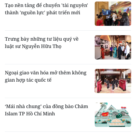
chùa. Chỉ sau nghĩa vụ tu hành, họ mới được
Tạo nền tảng để chuyển 'tài nguyên'
phép hoàn tục và mới có quyền được lập gia
thành 'nguồn lực' phát triển mới
đình.
Trưng bày những tư liệu quý về
luật sư Nguyễn Hữu Thọ
Ngoại giao văn hóa mở thêm không
gian hợp tác quốc tế
Các nghệ nhân người Khmer (Cà Mau) diễn tấu
với các nhạc cụ trong dàn nhạc trống lớn. Ảnh
Huỳnh Lâm
Văn nghệ
: Người Khmer có cả một kho tàng
‘Mái nhà chung’ của đồng bào Chăm
phong phú về truyện cổ như thần thoại,
Islam TP Hồ Chí Minh
truyền thuyết, cổ tích, ngụ ngôn, truyện cười,
có một nền sân khấu truyền thống như Dù
kê, Dì kê, một nền âm nhạc vừa có nguồn gốc