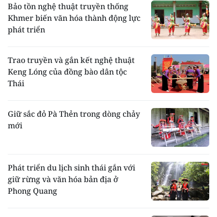
Ấn Ðộ, vừa có nguồn gốc Ðông Nam Á. Nghệ
Bảo tồn nghệ thuật truyền thống
thuật và kiến trúc chùa tháp được coi là di
Khmer biến văn hóa thành động lực
sản đặc sắc nhất của văn hoá Khmer. Trong
phát triển
các ngôi chùa Khmer của Phật giáo tiểu thừa
(Thérévada), ngoài tượng Ðức Phật Thích Ca
được tôn thờ duy nhất, chiếm vị trí trung
Trao truyền và gắn kết nghệ thuật
tâm khu chính điện, vẫn tồn tại một hệ thống
Keng Lóng của đồng bào dân tộc
phong phú linh thần, linh thú - những dấu
Thái
vết tàn dư còn lại của Bà la môn giáo và tín
ngưỡng dân gian.
Theo cema.gov.vn
Giữ sắc đỏ Pà Thẻn trong dòng chảy
mới
Phát triển du lịch sinh thái gắn với
giữ rừng và văn hóa bản địa ở
Phong Quang