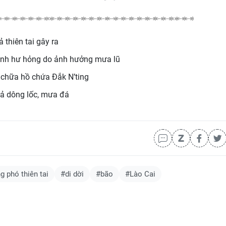
thiên tai gây ra
rình hư hỏng do ảnh hưởng mưa lũ
chữa hồ chứa Đắk N’ting
ả dông lốc, mưa đá
g phó thiên tai
#di dời
#bão
#Lào Cai