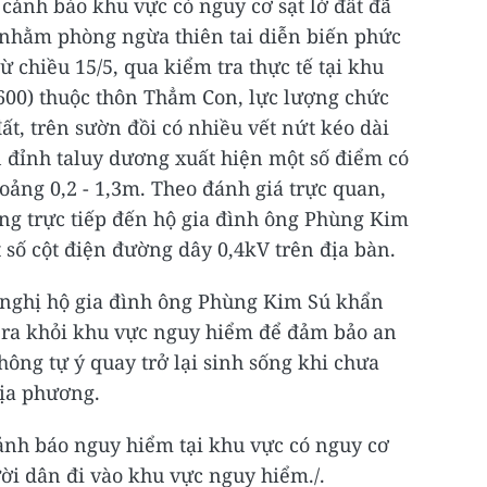
 cảnh báo khu vực có nguy cơ sạt lở đất đã
i nhằm phòng ngừa thiên tai diễn biến phức
ừ chiều 15/5, qua kiểm tra thực tế tại khu
00) thuộc thôn Thẳm Con, lực lượng chức
ất, trên sườn đồi có nhiều vết nứt kéo dài
 đỉnh taluy dương xuất hiện một số điểm có
hoảng 0,2 - 1,3m. Theo đánh giá trực quan,
ng trực tiếp đến hộ gia đình ông Phùng Kim
 số cột điện đường dây 0,4kV trên địa bàn.
 nghị hộ gia đình ông Phùng Kim Sú khẩn
n ra khỏi khu vực nguy hiểm để đảm bảo an
hông tự ý quay trở lại sinh sống khi chưa
ịa phương.
nh báo nguy hiểm tại khu vực có nguy cơ
ời dân đi vào khu vực nguy hiểm./.