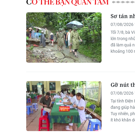
CÓ THỂ BẠN QUAN TÂM
Sơ tán n
07/08/2026 
Tối 7/8, bà 
lớn trong nh
đã làm quả n
khoảng 100 m
Giao dịch Ng
Gỡ nút th
07/08/2026 
Tại tỉnh Điệ
đang giúp hà
Tuy nhiên, ph
ít khó khăn d