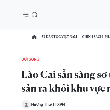
54 DÂN TỘC VIỆT NAM
CHÍNH SÁCH - PH
ĐỜI SỐNG
Lào Cai sẵn sàng sơ t
sản ra khỏi khu vực
Hương Thu/TTXVN