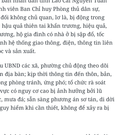
 Ủy ban nhân dân tỉnh Lào Cai Nguyễn Tuấn
nh viên Ban Chỉ huy Phòng thủ dân sự,
đối không chủ quan, lơ là, bị động trong
 hậu quả thiên tai khẩn trương, hiệu quả,
hương, hộ gia đình có nhà ở bị sập đổ, tốc
h hệ thống giao thông, điện, thông tin liên
ọc và sản xuất.
ầu UBND các xã, phường chủ động theo dõi
rên địa bàn; kịp thời thông tin đến thôn, bản,
ng phòng tránh, ứng phó; tổ chức rà soát
 vực có nguy cơ cao bị ảnh hưởng bởi lũ
ốc, mưa đá; sẵn sàng phương án sơ tán, di dời
guy hiểm khi cần thiết, không để xảy ra bị