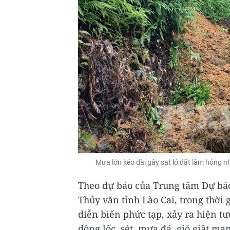
Mưa lớn kéo dài gây sạt lở đất làm hỏng n
Theo dự báo của Trung tâm Dự báo
Thủy văn tỉnh Lào Cai, trong thời gi
diễn biến phức tạp, xảy ra hiện t
dông lốc, sét, mưa đá, gió giật mạ