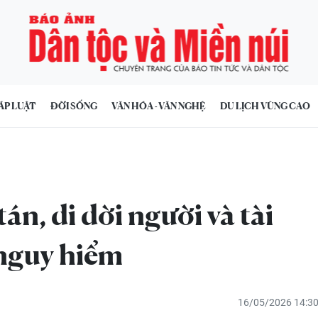
ÁP LUẬT
ĐỜI SỐNG
VĂN HÓA - VĂN NGHỆ
DU LỊCH VÙNG CAO
án, di dời người và tài
 nguy hiểm
16/05/2026 14:3