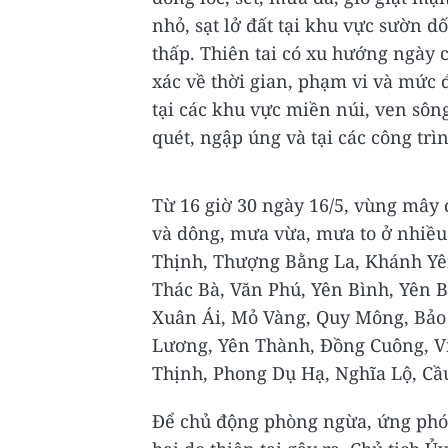
nhỏ, sạt lở đất tại khu vực sườn d
thấp. Thiên tai có xu hướng ngày 
xác về thời gian, phạm vi và mức đ
tại các khu vực miền núi, ven sông,
quét, ngập úng và tại các công trìn
Từ 16 giờ 30 ngày 16/5, vùng mây 
và dông, mưa vừa, mưa to ở nhiều
Thịnh, Thượng Bằng La, Khánh Yê
Thác Bà, Văn Phú, Yên Bình, Yên 
Xuân Ái, Mỏ Vàng, Quy Mông, Bảo 
Lương, Yên Thành, Đồng Cuông, V
Thịnh, Phong Dụ Hạ, Nghĩa Lộ, Cầu
Để chủ động phòng ngừa, ứng phó k