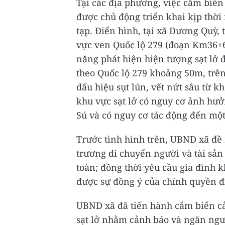
Tại các địa phương, việc cắm biển
được chủ động triển khai kịp thờ
tạp. Điển hình, tại xã Dương Quỳ, t
vực ven Quốc lộ 279 (đoạn Km36+6
năng phát hiện hiện tượng sạt lở đ
theo Quốc lộ 279 khoảng 50m, trên
dấu hiệu sụt lún, vết nứt sâu từ k
khu vực sạt lở có nguy cơ ảnh hưở
Sú và có nguy cơ tác động đến một
Trước tình hình trên, UBND xã đề
trương di chuyển người và tài sả
toàn; đồng thời yêu cầu gia đình k
được sự đồng ý của chính quyền đ
UBND xã đã tiến hành cắm biển cả
sạt lở nhằm cảnh báo và ngăn ngư