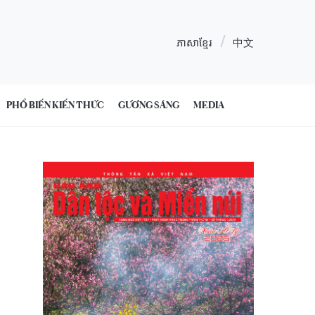
ភាសាខ្មែរ
中文
PHỔ BIẾN KIẾN THỨC
GƯƠNG SÁNG
MEDIA
0