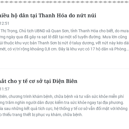
hiều hộ dân tại Thanh Hóa do nứt núi
12:51
Vi Thị Trọng, Chủ tịch UBND xã Quan Sơn, tỉnh Thanh Hóa cho biết, do mưa
ững ngày qua đã gây ra sạt lở đất tại một số tuyến đường. Mưa lớn cũng
úi thuộc khu vực bản Thanh Sơn bị nứt ở taluy dương, vết nứt này kéo dà
ét, có vị trí rộng khoảng 0,8 cm. Đây là khu vực có 17 hộ dân và Phòng
ân hàng Chính sách xã hội Quan Sơn.
ắt cho y tế cơ sở tại Điện Biên
11:57
n Biên, chương trình khám bệnh, chữa bệnh và tư vấn sức khỏe miễn phí
ng trăm nghìn người dân được kiểm tra sức khỏe ngay tại địa phương.
ía sau những kết quả tích cực, hệ thống y tế cơ sở vẫn đối mặt với không
o thiếu trang thiết bị phục vụ khám, chữa bệnh.