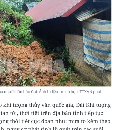
hà người dân Lào Cai. Ảnh tư liệu - minh họa: TTXVN phát
 khí tượng thủy văn quốc gia, Đài Khí tượng
an tới, thời tiết trên địa bàn tỉnh tiếp tục
ượng thời tiết cực đoan như: mưa to kèm theo
nh, nguy cơ phát sinh lũ quét trên các suối