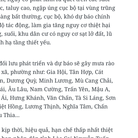
ốc, taluy cao, ngập úng cục bộ tại vùng trũng
càng bất thường, cục bộ, khó dự báo chính
ộ tác động, làm gia tăng nguy cơ thiệt hại
 suối, khu dân cư có nguy cơ sạt lở đất, lũ
h hạ tầng thiết yếu.
đối lưu phát triển và dự báo sẽ gây mưa rào
 xã, phường như: Gia Hội, Tân Hợp, Cát
n, Dương Quỳ, Minh Lương, Mù Cang Chải,
Bái, Âu Lâu, Nam Cường, Trấn Yên, Mậu A,
Ái, Hưng Khánh, Văn Chấn, Tà Si Láng, Sơn
iệt Hồng, Lương Thịnh, Nghĩa Tâm, Chấn
 Thia...
ịp thời, hiệu quả, hạn chế thấp nhất thiệt