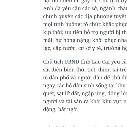
hại do thiên tai gây ra, Chủ tịch
Anh đã yêu cầu các sở, ngành, thà
chính quyền các địa phương tuyệt 
mọi tình huống; tổ chức khắc phục
kịp thời; ưu tiên hỗ trợ người bị t
mái, hư hỏng nặng; khôi phục nhan
lạc, cấp nước, cơ sở y tế, trường h
Chủ tịch UBND tỉnh Lào Cai yêu c
sát diễn biến thời tiết, thiên tai t
tổ dân phố và người dân để chủ độ
ngay các hộ dân sinh sống tại khu
quét, sạt lở đất, ngập úng, dông l
người và tài sản ra khỏi khu vực n
động, bất ngờ.