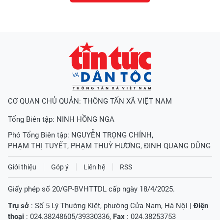
CƠ QUAN CHỦ QUẢN: THÔNG TẤN XÃ VIỆT NAM
Tổng Biên tập:
NINH HỒNG NGA
Phó Tổng Biên tập:
NGUYỄN TRỌNG CHÍNH
,
PHẠM THỊ TUYẾT
,
PHẠM THUỲ HƯƠNG
,
ĐINH QUANG DŨNG
Giới thiệu
Góp ý
Liên hệ
RSS
Giấy phép số 20/GP-BVHTTDL cấp ngày 18/4/2025.
Trụ sở
: Số 5 Lý Thường Kiệt, phường Cửa Nam, Hà Nội |
Điện
thoại
: 024.38248605/39330336,
Fax
: 024.38253753