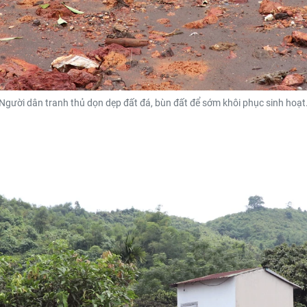
Người dân tranh thủ dọn dẹp đất đá, bùn đất để sớm khôi phục sinh hoạt