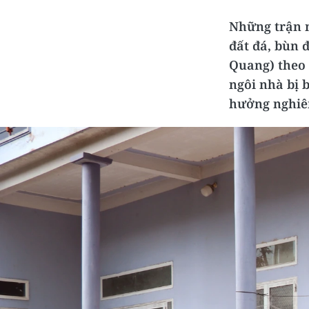
Những trận m
đất đá, bùn 
Quang) theo
ngôi nhà bị b
hưởng nghiêm