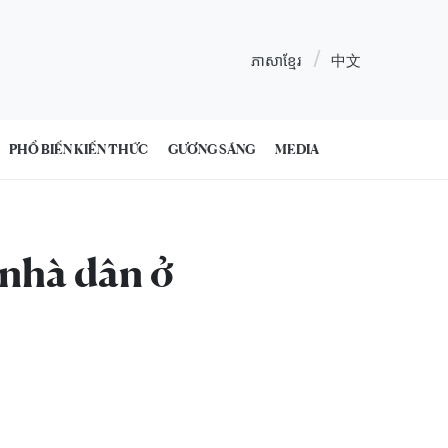
ភាសាខ្មែរ
中文
PHỔ BIẾN KIẾN THỨC
GƯƠNG SÁNG
MEDIA
 nhà dân ở