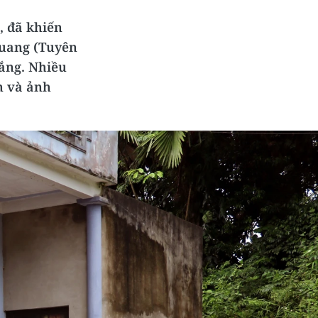
, đã khiến
Quang (Tuyên
ắng. Nhiều
ản và ảnh