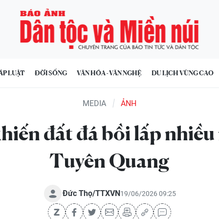
ÁP LUẬT
ĐỜI SỐNG
VĂN HÓA - VĂN NGHỆ
DU LỊCH VÙNG CAO
MEDIA
ẢNH
hiến đất đá bồi lấp nhiều
Tuyên Quang
Đức Thọ/TTXVN
19/06/2026 09:25