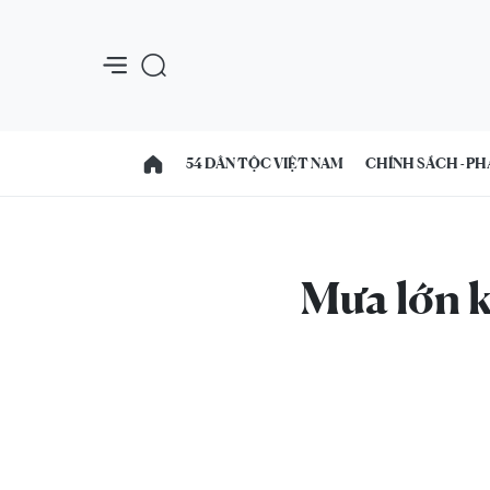
54 DÂN TỘC VIỆT NAM
CHÍNH SÁCH - PH
Mưa lớn k