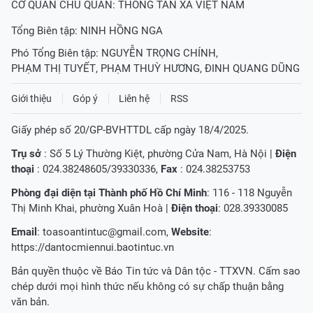
CƠ QUAN CHỦ QUẢN: THÔNG TẤN XÃ VIỆT NAM
Tổng Biên tập:
NINH HỒNG NGA
Phó Tổng Biên tập:
NGUYỄN TRỌNG CHÍNH
,
PHẠM THỊ TUYẾT
,
PHẠM THUỲ HƯƠNG
,
ĐINH QUANG DŨNG
Giới thiệu
Góp ý
Liên hệ
RSS
Giấy phép số 20/GP-BVHTTDL cấp ngày 18/4/2025.
Trụ sở
: Số 5 Lý Thường Kiệt, phường Cửa Nam, Hà Nội |
Điện
thoại
: 024.38248605/39330336,
Fax
: 024.38253753
Phòng đại diện tại Thành phố Hồ Chí Minh
: 116 - 118 Nguyễn
Thị Minh Khai, phường Xuân Hoà |
Điện thoại
: 028.39330085
Email
:
toasoantintuc@gmail.com
,
Website
:
https://dantocmiennui.baotintuc.vn
Bản quyền thuộc về Báo Tin tức và Dân tộc - TTXVN. Cấm sao
chép dưới mọi hình thức nếu không có sự chấp thuận bằng
văn bản.