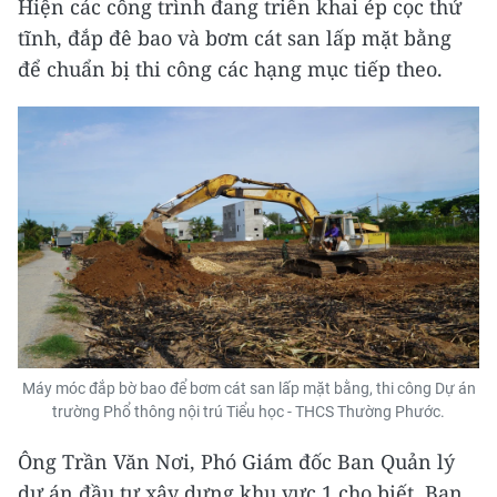
Hiện các công trình đang triển khai ép cọc thử
tĩnh, đắp đê bao và bơm cát san lấp mặt bằng
để chuẩn bị thi công các hạng mục tiếp theo.
Máy móc đắp bờ bao để bơm cát san lấp mặt bằng, thi công Dự án
trường Phổ thông nội trú Tiểu học - THCS Thường Phước.
Ông Trần Văn Nơi, Phó Giám đốc Ban Quản lý
dự án đầu tư xây dựng khu vực 1 cho biết, Ban