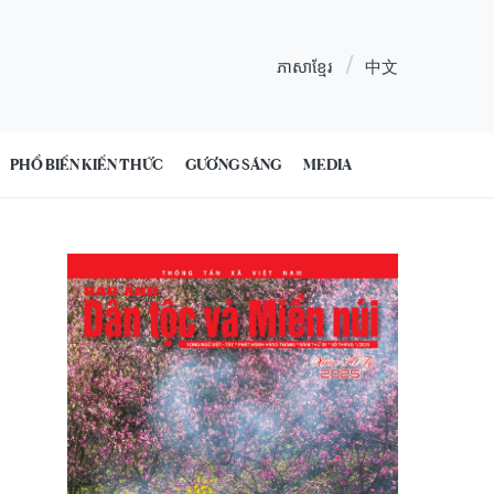
ភាសាខ្មែរ
中文
PHỔ BIẾN KIẾN THỨC
GƯƠNG SÁNG
MEDIA
1