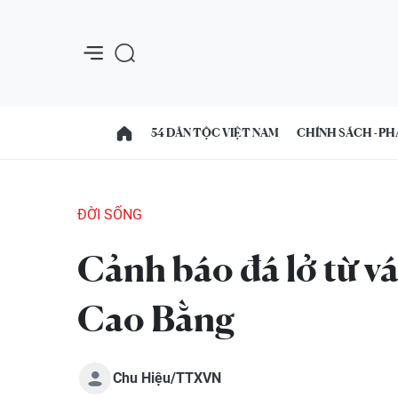
54 DÂN TỘC VIỆT NAM
CHÍNH SÁCH - PH
ĐỜI SỐNG
Cảnh báo đá lở từ v
Cao Bằng
Chu Hiệu/TTXVN