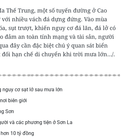
a Thế Trung, một số tuyến đường ở Cao
rở với nhiều vách đá dựng đứng. Vào mùa
a, sụt trượt, khiến nguy cơ đá lăn, đá lở có
ảo đảm an toàn tính mạng và tài sản, người
qua đây cần đặc biệt chú ý quan sát biển
t đối hạn chế di chuyển khi trời mưa lớn…/.
g nguy cơ sạt lở sau mưa lớn
nơi biên giới
ạng Sơn
gười và các phương tiện ở Sơn La
g hơn 10 tỷ đồng