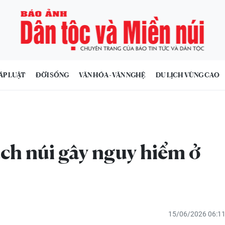
ÁP LUẬT
ĐỜI SỐNG
VĂN HÓA - VĂN NGHỆ
DU LỊCH VÙNG CAO
ách núi gây nguy hiểm ở
15/06/2026 06:1