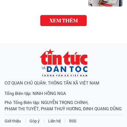
XEM THÊM
CƠ QUAN CHỦ QUẢN: THÔNG TẤN XÃ VIỆT NAM
Tổng Biên tập:
NINH HỒNG NGA
Phó Tổng Biên tập:
NGUYỄN TRỌNG CHÍNH
,
PHẠM THỊ TUYẾT
,
PHẠM THUỲ HƯƠNG
,
ĐINH QUANG DŨNG
Giới thiệu
Góp ý
Liên hệ
RSS