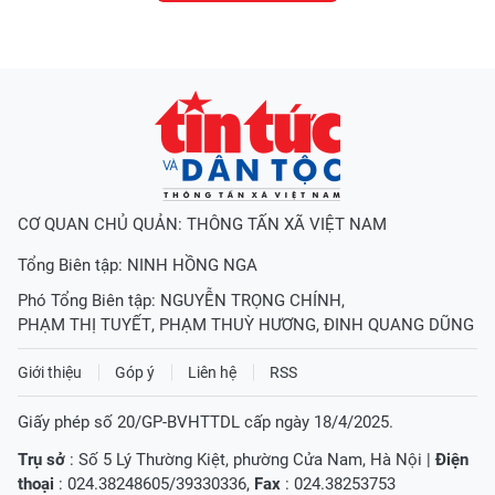
CƠ QUAN CHỦ QUẢN: THÔNG TẤN XÃ VIỆT NAM
Tổng Biên tập:
NINH HỒNG NGA
Phó Tổng Biên tập:
NGUYỄN TRỌNG CHÍNH
,
PHẠM THỊ TUYẾT
,
PHẠM THUỲ HƯƠNG
,
ĐINH QUANG DŨNG
Giới thiệu
Góp ý
Liên hệ
RSS
Giấy phép số 20/GP-BVHTTDL cấp ngày 18/4/2025.
Trụ sở
: Số 5 Lý Thường Kiệt, phường Cửa Nam, Hà Nội |
Điện
thoại
: 024.38248605/39330336,
Fax
: 024.38253753