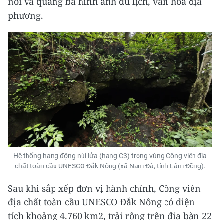
nối và quảng bá hình ảnh du lịch, văn hóa địa
phương.
Hệ thống hang động núi lửa (hang C3) trong vùng Công viên địa
chất toàn cầu UNESCO Đắk Nông (xã Nam Đà, tỉnh Lâm Đồng).
Sau khi sắp xếp đơn vị hành chính, Công viên
địa chất toàn cầu UNESCO Đắk Nông có diện
tích khoảng 4.760 km2, trải rộng trên địa bàn 22