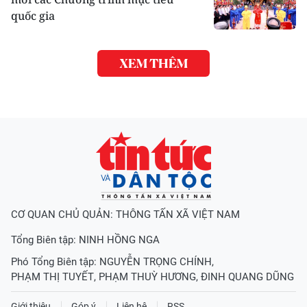
quốc gia
XEM THÊM
CƠ QUAN CHỦ QUẢN: THÔNG TẤN XÃ VIỆT NAM
Tổng Biên tập:
NINH HỒNG NGA
Phó Tổng Biên tập:
NGUYỄN TRỌNG CHÍNH
,
PHẠM THỊ TUYẾT
,
PHẠM THUỲ HƯƠNG
,
ĐINH QUANG DŨNG
Giới thiệu
Góp ý
Liên hệ
RSS