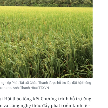
nghiệp Phát Tài, xã Châu Thành được hỗ trợ lắp đặt hệ thống
i methane. Ảnh: Thanh Hòa/TTXVN
i Hội thảo tổng kết Chương trình hỗ trợ ứng
 và công nghệ thúc đẩy phát triển kinh tế -