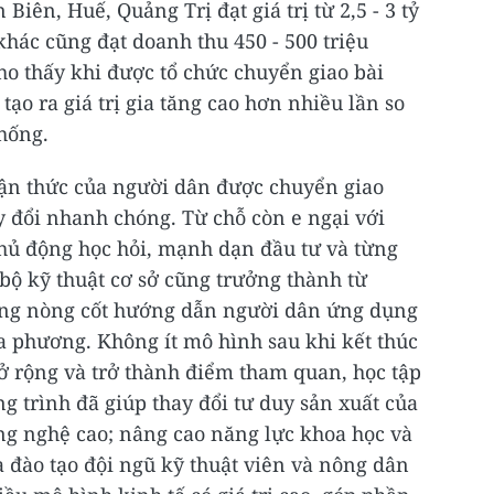
iên, Huế, Quảng Trị đạt giá trị từ 2,5 - 3 tỷ
hác cũng đạt doanh thu 450 - 500 triệu
o thấy khi được tổ chức chuyển giao bài
tạo ra giá trị gia tăng cao hơn nhiều lần so
hống.
ận thức của người dân được chuyển giao
ay đổi nhanh chóng. Từ chỗ còn e ngại với
hủ động học hỏi, mạnh dạn đầu tư và từng
bộ kỹ thuật cơ sở cũng trưởng thành từ
ượng nòng cốt hướng dẫn người dân ứng dụng
a phương. Không ít mô hình sau khi kết thúc
mở rộng và trở thành điểm tham quan, học tập
 trình đã giúp thay đổi tư duy sản xuất của
ng nghệ cao; nâng cao năng lực khoa học và
 đào tạo đội ngũ kỹ thuật viên và nông dân