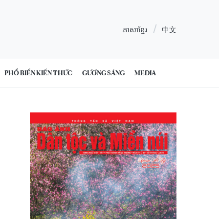
ភាសាខ្មែរ
中文
PHỔ BIẾN KIẾN THỨC
GƯƠNG SÁNG
MEDIA
3