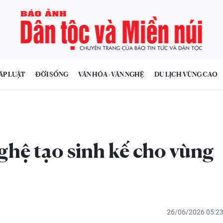
ÁP LUẬT
ĐỜI SỐNG
VĂN HÓA - VĂN NGHỆ
DU LỊCH VÙNG CAO
hệ tạo sinh kế cho vùng
26/06/2026 05:2