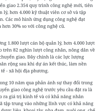
n giao 2.354 quy trình công nghệ mới, tiên
n lý, hơn 4.000 kỹ thuật viên cơ sở và tập
ân. Các mô hình ứng dụng công nghệ đạt
nh hơn 30% so với công nghệ cũ.
ng 1.800 lượt cán bộ quản lý, hơn 4.000 lượt
ho trên 82 nghìn lượt công nhân, nông dân về
chuyển giao. Đây chính là các lực lượng
hân rộng sau khi dự án kết thúc, làm nền
tế - xã hội địa phương.
rong 10 năm qua phản ánh sự thay đổi trong
uyển giao công nghệ trước yêu cầu đặt ra là
 ra giá trị kinh tế và có khả năng nhân
đã tập trung vào những lĩnh vực có khả năng
 dược liệu, khoai tây, nha đam, nuôi ong, chế