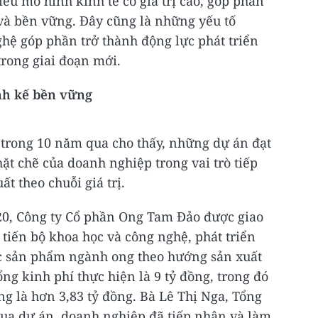
ều mô hình kinh tế có giá trị cao, góp phần
và bền vững. Đây cũng là những yếu tố
hệ góp phần trở thành động lực phát triển
rong giai đoạn mới.
nh kế bền vững
 trong 10 năm qua cho thấy, những dự án đạt
ặt chẽ của doanh nghiệp trong vai trò tiếp
t theo chuỗi giá trị.
20, Công ty Cổ phần Ong Tam Đảo được giao
 tiến bộ khoa học và công nghệ, phát triển
c sản phẩm ngành ong theo hướng sản xuất
ổng kinh phí thực hiện là 9 tỷ đồng, trong đó
g là hơn 3,83 tỷ đồng. Bà Lê Thị Nga, Tổng
qua dự án, doanh nghiệp đã tiếp nhận và làm