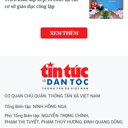
cơ sở giáo dục công lập
XEM THÊM
CƠ QUAN CHỦ QUẢN: THÔNG TẤN XÃ VIỆT NAM
Tổng Biên tập:
NINH HỒNG NGA
Phó Tổng Biên tập:
NGUYỄN TRỌNG CHÍNH
,
PHẠM THỊ TUYẾT
,
PHẠM THUỲ HƯƠNG
,
ĐINH QUANG DŨNG