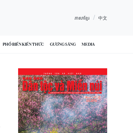
ភាសាខ្មែរ
中文
PHỔ BIẾN KIẾN THỨC
GƯƠNG SÁNG
MEDIA
5