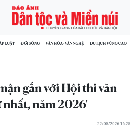
ÁP LUẬT
ĐỜI SỐNG
VĂN HÓA - VĂN NGHỆ
DU LỊCH VÙNG CAO
mận gắn với Hội thi văn
ứ nhất, năm 2026'
22/05/2026 16:2