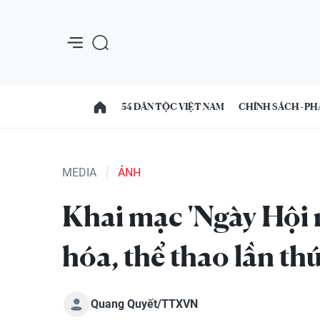
54 DÂN TỘC VIỆT NAM
CHÍNH SÁCH - PH
MEDIA
ẢNH
Khai mạc 'Ngày Hội 
hóa, thể thao lần th
Quang Quyết/TTXVN