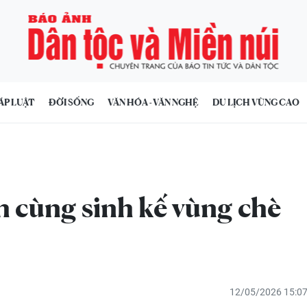
ÁP LUẬT
ĐỜI SỐNG
VĂN HÓA - VĂN NGHỆ
DU LỊCH VÙNG CAO
 cùng sinh kế vùng chè
12/05/2026 15:0