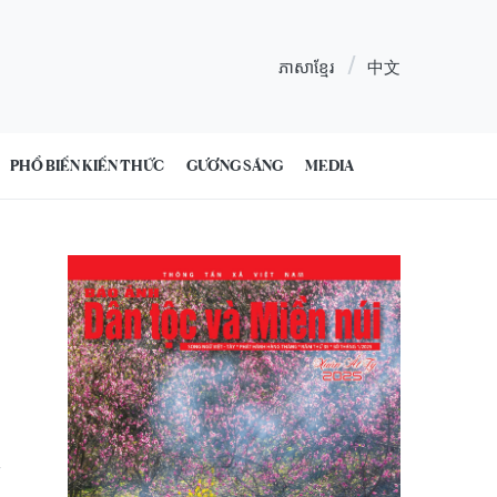
ភាសាខ្មែរ
中文
PHỔ BIẾN KIẾN THỨC
GƯƠNG SÁNG
MEDIA
7