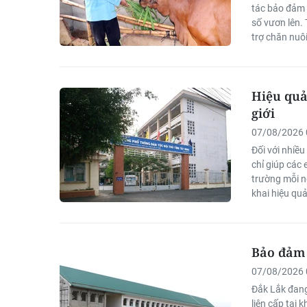
tác bảo đảm a
số vươn lên. 
trợ chăn nuô
Khmer ổn địn
xã hội của đ
Hiệu quả
giới
07/08/2026 
Đối với nhiề
chỉ giúp các
trường mỗi n
khai hiệu qu
cho học sinh 
Bảo đảm 
07/08/2026 
Đắk Lắk đang
liên cấp tại