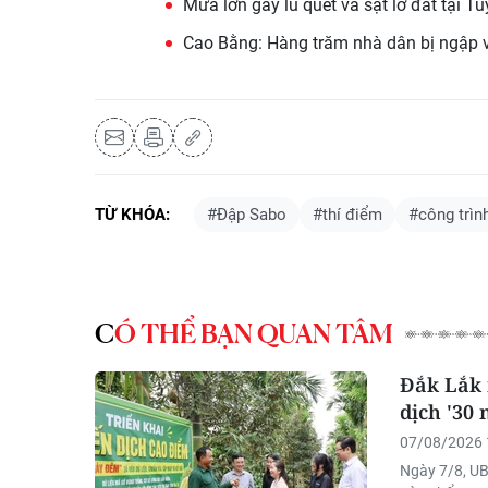
Mưa lớn gây lũ quét và sạt lở đất tại 
Cao Bằng: Hàng trăm nhà dân bị ngập v
TỪ KHÓA:
#Đập Sabo
#thí điểm
#công trìn
CÓ THỂ BẠN QUAN TÂM
Đắk Lắk 
dịch '30
07/08/2026 
Ngày 7/8, UB