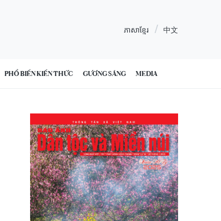
ភាសាខ្មែរ
中文
PHỔ BIẾN KIẾN THỨC
GƯƠNG SÁNG
MEDIA
3