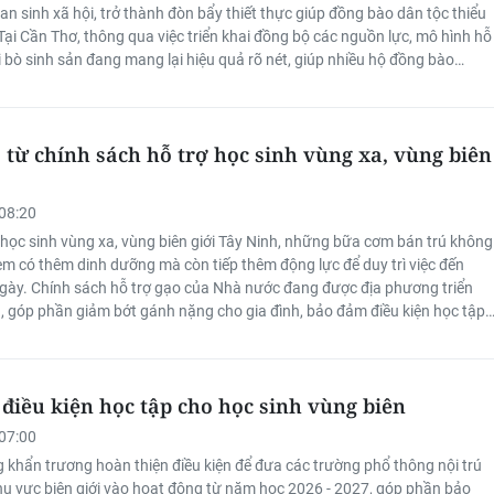
n sinh xã hội, trở thành đòn bẩy thiết thực giúp đồng bào dân tộc thiểu
Tại Cần Thơ, thông qua việc triển khai đồng bộ các nguồn lực, mô hình hỗ
i bò sinh sản đang mang lại hiệu quả rõ nét, giúp nhiều hộ đồng bào
h sinh kế, thoát nghèo bền vững và đóng góp vào sự phát triển kinh tế -
ịa phương.
 từ chính sách hỗ trợ học sinh vùng xa, vùng biên
08:20
u học sinh vùng xa, vùng biên giới Tây Ninh, những bữa cơm bán trú không
 em có thêm dinh dưỡng mà còn tiếp thêm động lực để duy trì việc đến
gày. Chính sách hỗ trợ gạo của Nhà nước đang được địa phương triển
ả, góp phần giảm bớt gánh nặng cho gia đình, bảo đảm điều kiện học tập
và nâng cao chất lượng tổ chức bán trú tại các cơ sở giáo dục.
điều kiện học tập cho học sinh vùng biên
07:00
 khẩn trương hoàn thiện điều kiện để đưa các trường phổ thông nội trú
 khu vực biên giới vào hoạt động từ năm học 2026 - 2027, góp phần bảo