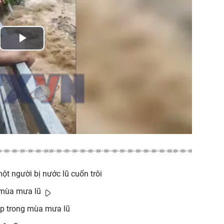
Play
Video
một người bị nước lũ cuốn trôi
 mùa mưa lũ
cấp trong mùa mưa lũ