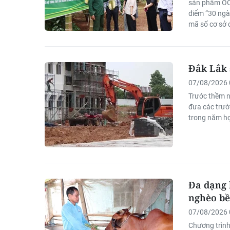
sản phẩm OCO
điểm “30 ngà
mã số cơ sở đ
nhằm tích hợ
thôn địa phư
Đắk Lắk 
07/08/2026 
Trước thềm n
đưa các trườn
trong năm h
Đa dạng 
nghèo b
07/08/2026 
Chương trình