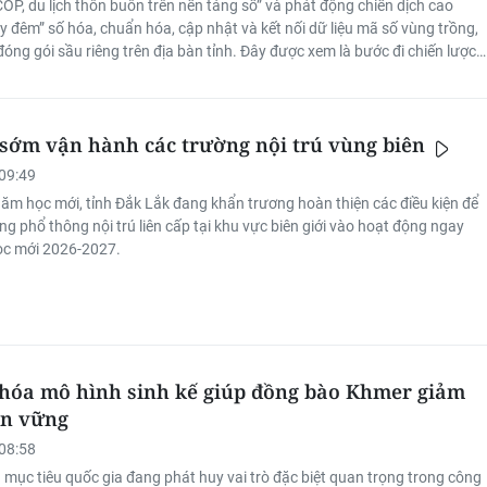
P, du lịch thôn buôn trên nền tảng số” và phát động chiến dịch cao
y đêm” số hóa, chuẩn hóa, cập nhật và kết nối dữ liệu mã số vùng trồng,
óng gói sầu riêng trên địa bàn tỉnh. Đây được xem là bước đi chiến lược
p đồng bộ công nghệ số vào chuỗi giá trị nông nghiệp và phát triển nông
ơng.
sớm vận hành các trường nội trú vùng biên
09:49
ăm học mới, tỉnh Đắk Lắk đang khẩn trương hoàn thiện các điều kiện để
g phổ thông nội trú liên cấp tại khu vực biên giới vào hoạt động ngay
ọc mới 2026-2027.
hóa mô hình sinh kế giúp đồng bào Khmer giảm
ền vững
08:58
 mục tiêu quốc gia đang phát huy vai trò đặc biệt quan trọng trong công