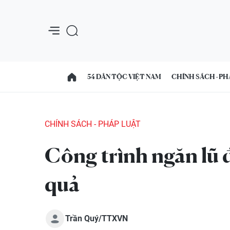
54 DÂN TỘC VIỆT NAM
CHÍNH SÁCH - PH
CHÍNH SÁCH - PHÁP LUẬT
Công trình ngăn lũ đ
quả
Trần Quý/TTXVN