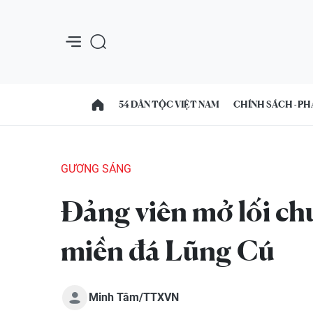
54 DÂN TỘC VIỆT NAM
CHÍNH SÁCH - PH
GƯƠNG SÁNG
Đảng viên mở lối chu
miền đá Lũng Cú
Minh Tâm/TTXVN