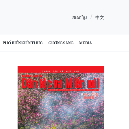
ភាសាខ្មែរ
中文
PHỔ BIẾN KIẾN THỨC
GƯƠNG SÁNG
MEDIA
0