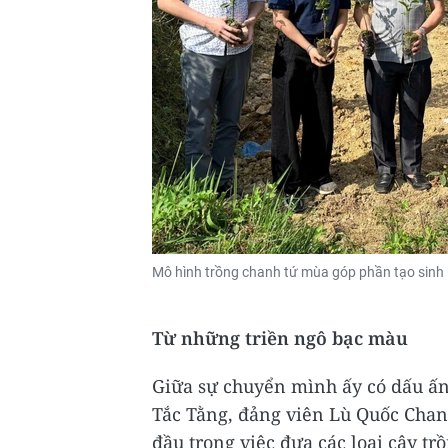
Mô hình trồng chanh tứ mùa góp phần tạo sinh 
Từ những triền ngô bạc màu
Giữa sự chuyển mình ấy có dấu ấn
Tắc Tằng, đảng viên Lù Quốc Cha
đầu trong việc đưa các loại cây t