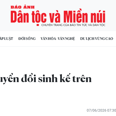
ÁP LUẬT
ĐỜI SỐNG
VĂN HÓA - VĂN NGHỆ
DU LỊCH VÙNG CAO
yển đổi sinh kế trên
07/06/2026 07:3